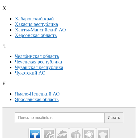
Х
Хабаровский край
Хакасия республика
Ханты-Мансийский АО
Херсонская область
Ч
Челябинская область
Чеченская республика
Чувашская республика
Чукотский АО
Я
Ямало-Ненецкий АО
Ярославская область
Дополнительная информация
Поиск по сайту и ссылк
Искать
Cсылки на полезные проекты