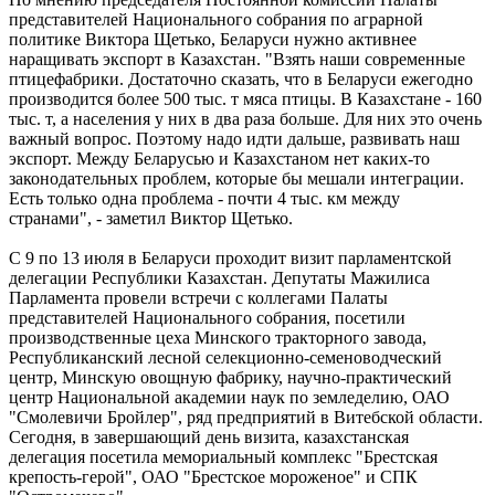
представителей Национального собрания по аграрной
политике Виктора Щетько, Беларуси нужно активнее
наращивать экспорт в Казахстан. "Взять наши современные
птицефабрики. Достаточно сказать, что в Беларуси ежегодно
производится более 500 тыс. т мяса птицы. В Казахстане - 160
тыс. т, а населения у них в два раза больше. Для них это очень
важный вопрос. Поэтому надо идти дальше, развивать наш
экспорт. Между Беларусью и Казахстаном нет каких-то
законодательных проблем, которые бы мешали интеграции.
Есть только одна проблема - почти 4 тыс. км между
странами", - заметил Виктор Щетько.
С 9 по 13 июля в Беларуси проходит визит парламентской
делегации Республики Казахстан. Депутаты Мажилиса
Парламента провели встречи с коллегами Палаты
представителей Национального собрания, посетили
производственные цеха Минского тракторного завода,
Республиканский лесной селекционно-семеноводческий
центр, Минскую овощную фабрику, научно-практический
центр Национальной академии наук по земледелию, ОАО
"Смолевичи Бройлер", ряд предприятий в Витебской области.
Сегодня, в завершающий день визита, казахстанская
делегация посетила мемориальный комплекс "Брестская
крепость-герой", ОАО "Брестское мороженое" и СПК