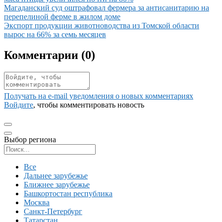
Иллюстрация новости
Магаданский суд оштрафовал фермера за антисанитарию на
перепелиной ферме в жилом доме
Иллюстрация новости
Экспорт продукции животноводства из Томской области
вырос на 66% за семь месяцев
Комментарии (
0
)
Получать на e‑mail уведомления о новых комментариях
Войдите
, чтобы комментировать новость
Выбор региона
Поиск региона
Все
Дальнее зарубежье
Ближнее зарубежье
Башкортостан республика
Москва
Санкт-Петербург
Татарстан