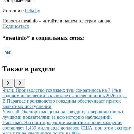
"Остромечево".
Источник:
belta.by
Новости
meatinfo
– читайте в нашем телеграм канале
Подписаться
“
meatinfo
” в социальных сетях:
Также в разделе
Иллюстрация новости
Чили: Производство говяжьих туш сократилось на 7,1% в
годовом исчислении в квартале с апреля по июнь 2026 года.
Иллюстрация новости
В Парагвае производство говядины обеспечивает приток
валютных поступлений
Иллюстрация новости
Уругвай: Экспортные цены на говядину завершили июль с
лучшими показателями за всю историю наблюдений.
Иллюстрация новости
Парагвай: Экспорт продукции животного происхождения
составляет 1,439 миллиарда долларов США, при этом экспорт
мяса птицы увеличился почти на 80%