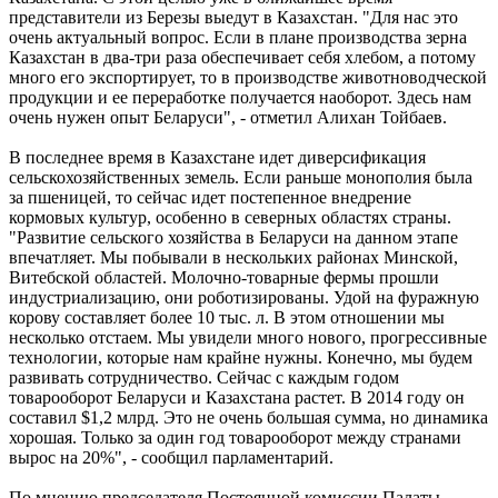
представители из Березы выедут в Казахстан. "Для нас это
очень актуальный вопрос. Если в плане производства зерна
Казахстан в два-три раза обеспечивает себя хлебом, а потому
много его экспортирует, то в производстве животноводческой
продукции и ее переработке получается наоборот. Здесь нам
очень нужен опыт Беларуси", - отметил Алихан Тойбаев.
В последнее время в Казахстане идет диверсификация
сельскохозяйственных земель. Если раньше монополия была
за пшеницей, то сейчас идет постепенное внедрение
кормовых культур, особенно в северных областях страны.
"Развитие сельского хозяйства в Беларуси на данном этапе
впечатляет. Мы побывали в нескольких районах Минской,
Витебской областей. Молочно-товарные фермы прошли
индустриализацию, они роботизированы. Удой на фуражную
корову составляет более 10 тыс. л. В этом отношении мы
несколько отстаем. Мы увидели много нового, прогрессивные
технологии, которые нам крайне нужны. Конечно, мы будем
развивать сотрудничество. Сейчас с каждым годом
товарооборот Беларуси и Казахстана растет. В 2014 году он
составил $1,2 млрд. Это не очень большая сумма, но динамика
хорошая. Только за один год товарооборот между странами
вырос на 20%", - сообщил парламентарий.
По мнению председателя Постоянной комиссии Палаты