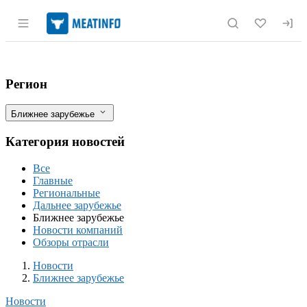
Раздел навигации по сайту meatinfo.r
Белорусско-казахстанское мясоперераб
Фильтры
Регион
Ближнее зарубежье
Категория новостей
Все
Главные
Региональные
Дальнее зарубежье
Ближнее зарубежье
Новости компаний
Обзоры отрасли
Новости
Разделы
Новости
Ближнее зарубежье
Новости