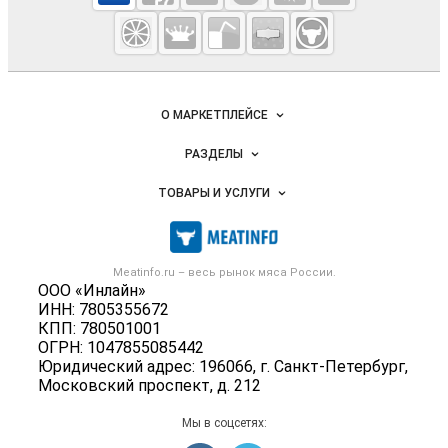
Meatinfo.ru —
мясо и
мясопродукты
Важные разделы и контакты
Навигация по сайту
О МАРКЕТПЛЕЙСЕ
Новости Meatinfo.ru
РАЗДЕЛЫ
Услуги и цены
Объявления
ТОВАРЫ И УСЛУГИ
Размещение рекламы
Каталог компаний
Мясо, мясопродукты
Публичная оферта
Новости рынка
Скот в живом весе
Контактная информация
Форум
Meatinfo.ru – весь
рынок мяса
России.
Колбасы, сосиски, деликатесы
Политика обработки персональных данных
ООО «Инлайн»
Энциклопедия
Мясные полуфабрикаты
ИНН: 7805355672
Для СМИ
Бренды
КПП: 780501001
Мясные консервы
ОГРН: 1047855085442
Мониторинг
Мясные снеки
Юридический адрес: 196066, г. Санкт-Петербург,
Вакансии
Московский проспект, д. 212
Яйца
Блог
Добавить объявление
Мы в соцсетях:
Карта объявлений