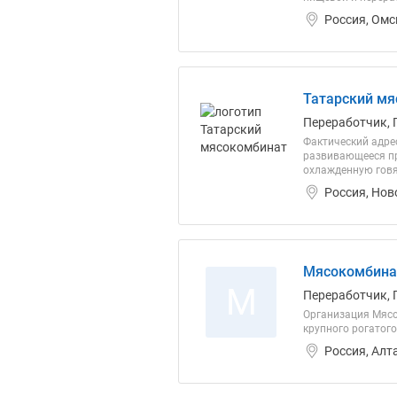
Россия, Омс
Татарский мя
Переработчик, 
Фактический адрес
развивающееся пр
охлажденную говя
Россия, Нов
Мясокомбинат
М
Переработчик, 
Организация Мясо
крупного рогатого 
Россия, Алт