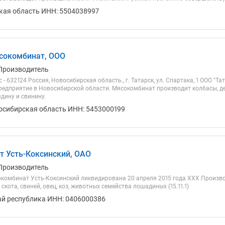
кая область ИНН: 5504038997
сокомбинат, ООО
Производитель
 - 632124 Россия, Новосибирская область., г. Татарск, ул. Спартака, 1 ООО "
едприятие в Новосибирской области. Мясокомбинат производит колбасы, де
дину и свинину.
осибирская область ИНН: 5453000199
 Усть-Коксинский, ОАО
Производитель
комбинат Усть-Коксинский ликвидирована 20 апреля 2015 года ХХХ Произв
скота, свиней, овец, коз, животных семейства лошадиных (15.11.1)
ай республика ИНН: 0406000386