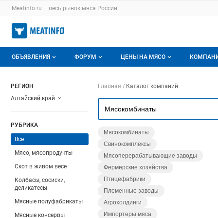
Раздел навигации по сайту meatinfo.ru
Meatinfo.ru – весь
рынок мяса
России.
Авторизация и меню пользователя
Навигация по разделам сайта meatinfo.ru
ОБЪЯВЛЕНИЯ
ФОРУМ
ЦЕНЫ НА МЯСО
КОМПАН
Объявления
Все темы
О мониторингах
О ката
Навигация по компа
РЕГИОН
Главная
Каталог компаний
Алтайский край
Горячее предложение
Избранные
Актуальные мониторинги
Катало
Мои объявления
С моим участием
Цены на мясо
Моя ко
РУБРИКА
Мясокомбинаты
Заявки на покупку мяса
Цены на скот
Все
Свинокомплексы
Мясо, мясопродукты
Мясоперерабатывающие заводы
Инструкция по работе на доске
Обзор рынка
Скот в живом весе
Фермерские хозяйства
Отзывы
Птицефабрики
Колбасы, сосиски,
деликатесы
Племенные заводы
Мясные полуфабрикаты
Агрохолдинги
Импортеры мяса
Мясные консервы