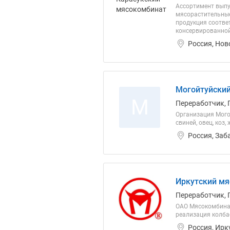
Ассортимент выпу
мясорастительные
продукция соотве
консервированной 
Россия, Нов
Могойтуйски
М
Переработчик, 
Организация Мого
свиней, овец, коз
Россия, Заб
Иркутский мя
Переработчик, 
ОАО Мясокомбинат
реализация колбас
Россия, Ирк