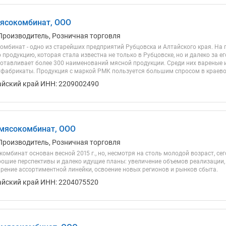
ясокомбинат, ООО
Производитель, Розничная торговля
омбинат - одно из старейших предприятий Рубцовска и Алтайского края. На 
продукцию, которая стала известна не только в Рубцовске, но и далеко за е
отавливает более 300 наименований мясной продукции. Среди них вареные 
уфабрикаты. Продукция с маркой РМК пользуется большим спросом в краевом
айский край ИНН: 2209002490
мясокомбинат, ООО
Производитель, Розничная торговля
омбинат основан весной 2015 г., но, несмотря на столь молодой возраст, с
орошие перспективы и далеко идущие планы: увеличение объемов реализации
рение ассортиментной линейки, освоение новых регионов и рынков сбыта.
айский край ИНН: 2204075520