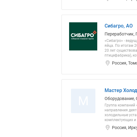
Сибагро, АО
Переработчик, 
«Сибагро» - веду
яйца. По итогам 2
20 лет существов
птицефабрика), ко
Россия, Том
Мастер Холод
М
Оборудование, 
Группа компаний 
направления деят
холодильные уста
комплектующих и з
Россия, Ирк