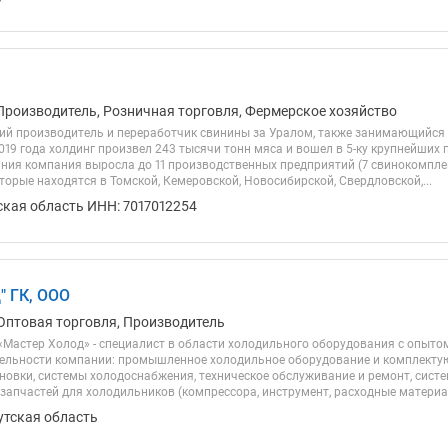
Производитель, Розничная торговля, Фермерское хозяйство
щий производитель и переработчик свинины за Уралом, также занимающийся
019 года холдинг произвел 243 тысячи тонн мяса и вошел в 5-ку крупнейших
ания компания выросла до 11 производственных предприятий (7 свинокомпле
торые находятся в Томской, Кемеровской, Новосибирской, Свердловской,...
ская область ИНН: 7017012254
" ГК, ООО
Оптовая торговля, Производитель
«Мастер Холод» - специалист в области холодильного оборудования с опытом
ельности компании: промышленное холодильное оборудование и комплектую
новки, системы холодоснабжения, техническое обслуживание и ремонт, сис
апчастей для холодильников (компрессора, инструмент, расходные материалы
утская область