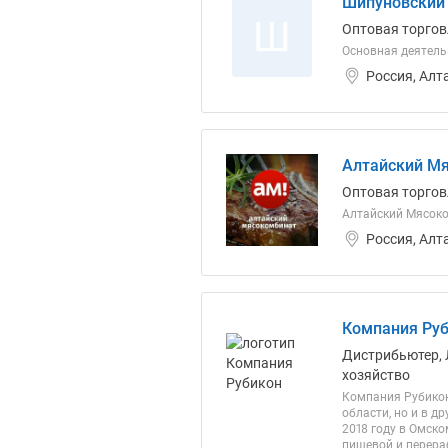
Шипуновский
Ш
Оптовая торгов
Основная деятель
Россия, Алт
Алтайский М
Оптовая торгов
Алтайский Мясоко
Россия, Алт
Компания Руб
Дистрибьютер, 
хозяйство
Компания Рубикон
области, но и в д
2018 году в Омск
пищевой и перера