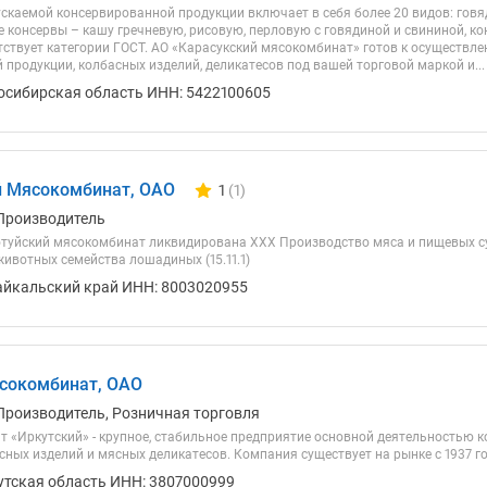
скаемой консервированной продукции включает в себя более 20 видов: говя
 консервы – кашу гречневую, рисовую, перловую с говядиной и свининой, к
тствует категории ГОСТ. АО «Карасукский мясокомбинат» готов к осуществ
продукции, колбасных изделий, деликатесов под вашей торговой маркой и...
осибирская область ИНН: 5422100605
й Мясокомбинат, ОАО
1
(1)
Количество отзывов у компании всего и 
Производитель
туйский мясокомбинат ликвидирована ХХХ Производство мяса и пищевых суб
, животных семейства лошадиных (15.11.1)
айкальский край ИНН: 8003020955
сокомбинат, ОАО
Производитель, Розничная торговля
 «Иркутский» - крупное, стабильное предприятие основной деятельностью к
ных изделий и мясных деликатесов. Компания существует на рынке с 1937 го
утская область ИНН: 3807000999