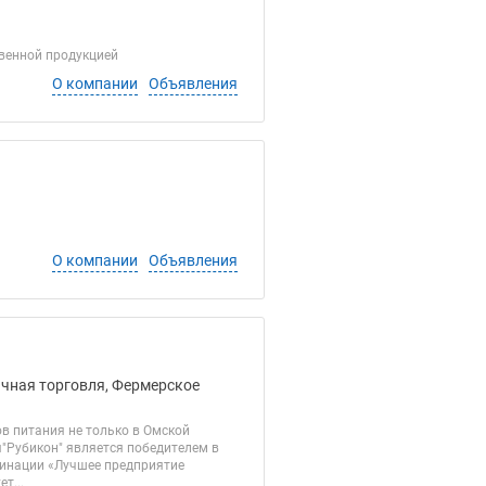
венной продукцией
О компании
Объявления
О компании
Объявления
ичная торговля, Фермерское
в питания не только в Омской
я"Рубикон" является победителем в
оминации «Лучшее предприятие
т...