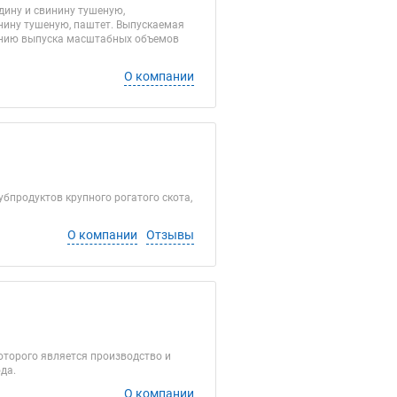
дину и свинину тушеную,
онину тушеную, паштет. Выпускаемая
лению выпуска масштабных объемов
О компании
сегодня
продуктов крупного рогатого скота,
О компании
Отзывы
оторого является производство и
да.
О компании