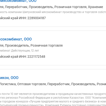
 мясокомбинат, ООО
ля, Переработчик, Производитель, Розничная торговля, Хранение
ность компании Шипуновский мясокомбинат производство и торговля собст
айский край ИНН: 2289004187
ясокомбинат, ООО
ля, Производитель, Розничная торговля
мбинат Действующее, 12 лет
айский край ИНН: 2221172548
икон, ООО
Логистика, Оптовая торговля, Переработчик, Производитель, Розн
 почти 10 лет является производителем и продавцом качественных продукто
ругих регионах Российской Федерации и республики Казахстан. ООО "Компани
ом городком конкурсе «Лучшее предприятие малого и среднего бизнеса» в н
батывающей промышленности». Компания Рубикон постоянно совершенствуе