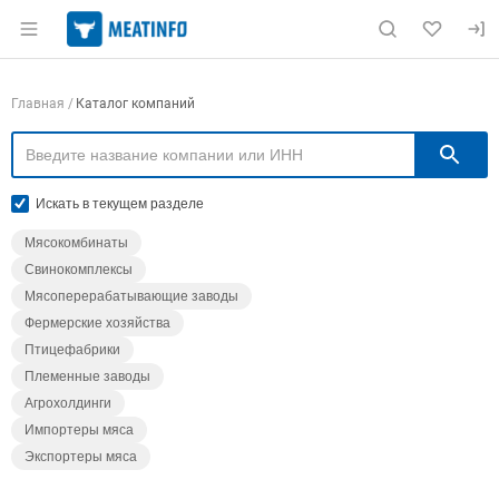
Раздел навигации по сайту meatinfo.ru
Навигация по компаниям
Главная
Каталог компаний
П
Искать в текущем разделе
Мясокомбинаты
Свинокомплексы
Мясоперерабатывающие заводы
Фермерские хозяйства
Птицефабрики
Племенные заводы
Агрохолдинги
Импортеры мяса
Экспортеры мяса