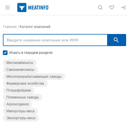
Раздел навигации по сайту meatinfo.ru
Навигация по компаниям
Главная
Каталог компаний
П
Искать в текущем разделе
Мясокомбинаты
Свинокомплексы
Мясоперерабатывающие заводы
Фермерские хозяйства
Птицефабрики
Племенные заводы
Агрохолдинги
Импортеры мяса
Экспортеры мяса