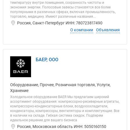
температуру внутри помещения, сохранность чистоты и
экономия энергии. Полосовые завесы становятся все более
популярными в различных сферах, включая промышленность,
торговлю, медицину. Имеют различные названия...
Россия, Санкт-Петербург ИНН: 780723817490
О компании
Объявления
БАЕР, ООО
Оборудование, Прочее, Розничная торговля, Услуги,
Хранение
Холодильное оборудование BAER Мы предлагаем широкий
ассортимент оборудования: компрессорно-ресиверные агрегаты,
компрессорно-конденсаторные блоки, воздухоохладители,
конденсаторы, компрессоры, вентиляторы и комплектующие. Все
в наличии на складе. Гибкая система скидок. Подберем
идеальное решение для вашего бизнеса
Россия, Московская область ИНН: 5050160150