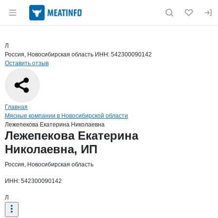
Раздел навигации по сайту meatinfo.ru
Краткая информация о компании
Леже
Страница компании
Лежепеко
Страница компании
Лежепекова Екатерина Николаевна, ИП
Л
Россия, Новосибирская область
ИНН: 542300090142
Оставить отзыв
Навигация по сайту
Главная
Мясные компании в Новосибирской области
Лежепекова Екатерина Николаевна
Основная информация о компании
Лежепекова Екатерина
Николаевна, ИП
Россия, Новосибирская область
ИНН: 542300090142
Л