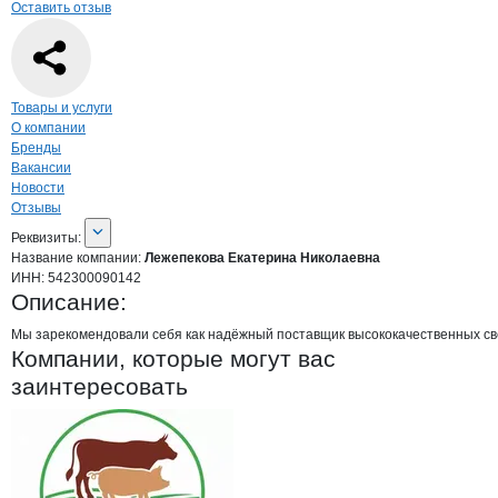
Оставить отзыв
Навигация по странице
компании
Леже
Товары и услуги
О компании
Бренды
Вакансии
Новости
Отзывы
О компании
Лежепекова Екатерина 
Реквизиты
компании
Лежепекова Екатери
Реквизиты:
Название компании:
Лежепекова Екатерина Николаевна
ИНН:
542300090142
Описание:
Мы зарекомендовали себя как надёжный поставщик высококачественных све
Компании, которые могут вас
заинтересовать