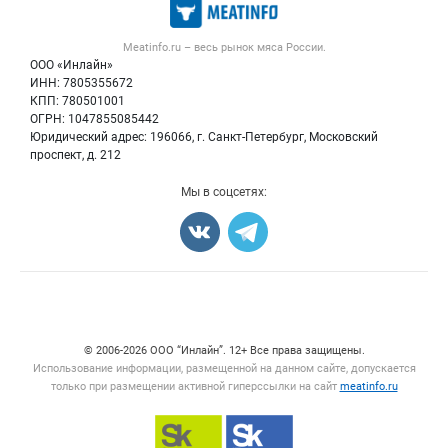
Новости рынка
Скот в живом весе
Контактная информация
Форум
Meatinfo.ru – весь
рынок мяса
России.
Колбасы, сосиски, деликатесы
Политика обработки персональных данных
Энциклопедия
ООО «Инлайн»
Мясные полуфабрикаты
Для СМИ
ИНН: 7805355672
Бренды
КПП: 780501001
Мясные консервы
Мониторинг
ОГРН: 1047855085442
Мясные снеки
Юридический адрес: 196066, г. Санкт-Петербург, Московский
Вакансии
Яйца
проспект, д. 212
Блог
Добавить объявление
Мы в соцсетях:
Карта объявлений
Счетчики, авторское право, логотипы
© 2006‑2026 ООО “Инлайн”. 12+ Все права защищены.
Использование информации, размещенной на данном сайте, допускается
только при размещении активной гиперссылки на сайт
meatinfo.ru