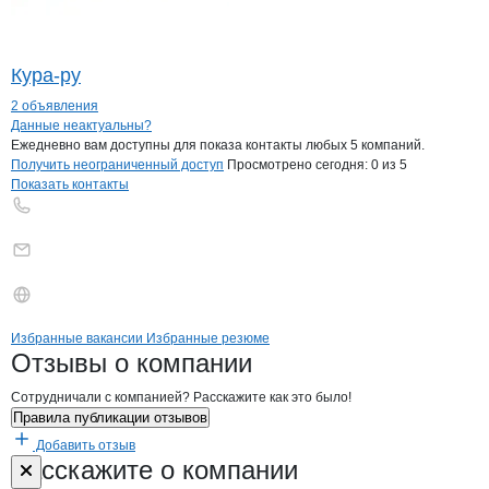
Кура-ру
2 объявления
Контакты
компании
Лежепекова Екат
+7(800)000-00-..
Данные неактуальны?
Ежедневно вам доступны для показа контакты любых 5 компаний.
Получить неограниченный доступ
Просмотрено сегодня:
0
из 5
Показать контакты
Бренды
Вакансии в
компани
Лежепекова Екатерина Н
Лежепекова Екатери
Избранные вакансии
Избранные резюме
Новости o
Лежепекова Екатерина Ни
Лежепекова Екат
Отзывы
о компании
Сотрудничали с компанией? Расскажите как это было!
Правила публикации отзывов
Добавить отзыв
Форма обратной связи о неточностях н
Лежепекова Е
Расскажите
о компании