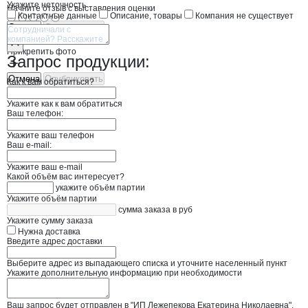
Укажите неточность
Начните отзыв с выставления оценки
Контактные данные
Описание, товары
Компания не существует
Отмена
Опубликовать
Прикрепить фото
Запрос продукции:
Отмена
Опубликовать
Как к вам обратиться?
Укажите как к вам обратиться
Ваш телефон:
Укажите ваш телефон
Ваш e-mail:
Укажите ваш e-mail
Какой объём вас интересует?
укажите объём партии
Укажите объём партии
сумма заказа в руб
Укажите сумму заказа
Нужна доставка
Введите адрес доставки
Выберите адрес из выпадающего списка и уточните населенный пункт
Укажите дополнительную информацию при необходимости
Ваш запрос будет отправлен в "ИП Лежепекова Екатерина Николаевна".