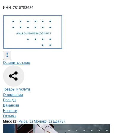
ИНН: 7810753686
Оставить отзыв
Навигация по странице
компании
ЭДЖ
Товары и услуги
О компании
Бренды
Вакансии
Новости
Отзывы
Продукция
ЭДЖАИЛ КАСТОМС ЭНД 
Навигация по продуктам
компании
ЭДЖАИЛ
Мясо (1)
Рыба (1)
Молоко (1)
Еда (3)