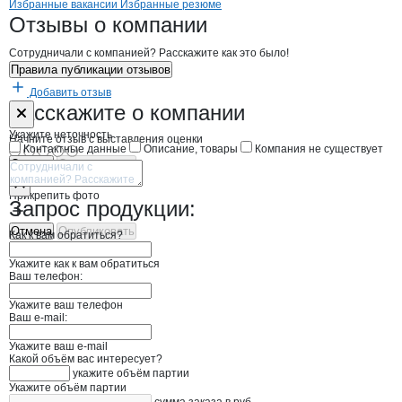
Бренды
Вакансии в
компани
ЭДЖАИЛ КАСТОМС ЭНД 
ЭДЖАИЛ КАСТОМС 
Избранные вакансии
Избранные резюме
Новости o
ЭДЖАИЛ КАСТОМС ЭНД Л
ЭДЖАИЛ КАСТОМ
Отзывы
о компании
Сотрудничали с компанией? Расскажите как это было!
Правила публикации отзывов
Добавить отзыв
Форма обратной связи о неточностях н
ЭДЖАИЛ КАС
Расскажите
о компании
Укажите неточность
Начните отзыв с выставления оценки
Контактные данные
Описание, товары
Компания не существует
Отмена
Опубликовать
Прикрепить фото
Запрос продукции:
Отмена
Опубликовать
Как к вам обратиться?
Укажите как к вам обратиться
Ваш телефон:
Укажите ваш телефон
Ваш e-mail:
Укажите ваш e-mail
Какой объём вас интересует?
укажите объём партии
Укажите объём партии