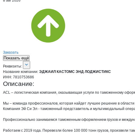
8 авг 2026
Заказать
Показать ещё
О компании
ЭДЖАИЛ КАСТОМС ЭНД
Реквизиты
компании
ЭДЖАИЛ КАСТОМС Э
Реквизиты:
Название компании:
ЭДЖАИЛ КАСТОМС ЭНД ЛОДЖИСТИКС
ИНН:
7810753686
Описание:
ACL – логистическая компания, оказывающая услуги по таможенному офор
Мы – команда профессионалов, которая найдет лучшее решение в области 
Компания Эй Си Эл - таможенный представитель и мультимодальный опера
Профессионально занимаемся таможенным оформлением грузов и междунар
Работаем с 2019 года. Перевезли более 100 000 тонн грузов, произвели та