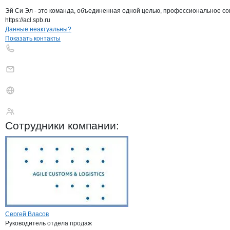
Эй Си Эл - это команда, объединенная одной целью, профессиональное со
https://acl.spb.ru
Контакты
компании
ЭДЖАИЛ КАСТОМ
+7(800)000-00-..
Данные неактуальны?
Показать контакты
ЭДЖАИЛ КАСТОМС 
Сотрудники
компании
:
Сергей Власов
Руководитель отдела продаж