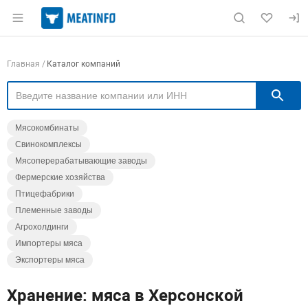
Раздел навигации по сайту meatinfo.ru
Навигация по компаниям
Главная
Каталог компаний
П
Мясокомбинаты
Свинокомплексы
Мясоперерабатывающие заводы
Фермерские хозяйства
Птицефабрики
Племенные заводы
Агрохолдинги
Импортеры мяса
Экспортеры мяса
Хранение: мяса в Херсонской