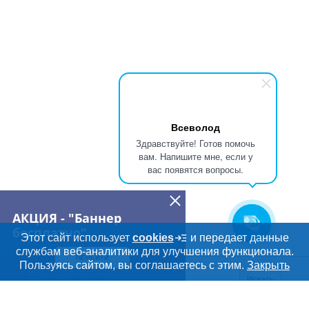
Всеволод
Здравствуйте! Готов помочь
вам. Напишите мне, если у
вас появятся вопросы.
АКЦИЯ - "Баннер
бесплатно"
Этот сайт использует
cookies
и передает данные
службам веб-аналитики для улучшения функционала.
ПЕРЕЙТИ
Дополнительная информация
Пользуясь сайтом, вы соглашаетесь с этим.
Закрыть
Поиск по сайту и ссы
Искать
Cсылки на полезные проекты