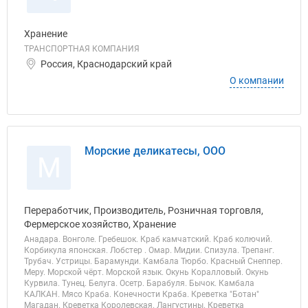
Хранение
ТРАНСПОРТНАЯ КОМПАНИЯ
Россия, Краснодарский край
О компании
Морские деликатесы, ООО
М
Переработчик, Производитель, Розничная торговля,
Фермерское хозяйство, Хранение
Анадара. Вонголе. Гребешок. Краб камчатский. Краб колючий.
Корбикула японская. Лобстер . Омар. Мидии. Спизула. Трепанг.
Трубач. Устрицы. Барамунди. Камбала Тюрбо. Красный Снеппер.
Меру. Морской чёрт. Морской язык. Окунь Коралловый. Окунь
Курвила. Тунец. Белуга. Осетр. Барабуля. Бычок. Камбала
КАЛКАН. Мясо Краба. Конечности Краба. Креветка "Ботан"
Магадан. Креветка Королевская. Лангустины. Креветка