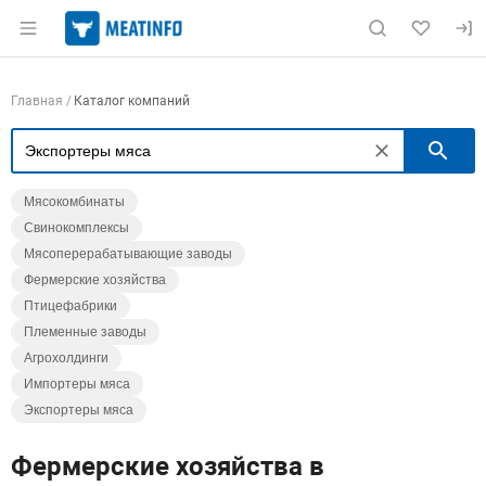
Раздел навигации по сайту meatinfo.ru
Навигация по компаниям
Главная
Каталог компаний
П
Мясокомбинаты
Свинокомплексы
Мясоперерабатывающие заводы
Фермерские хозяйства
Птицефабрики
Племенные заводы
Агрохолдинги
Импортеры мяса
Экспортеры мяса
Фермерские хозяйства в