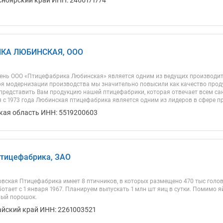
КА ЛЮБИНСКАЯ, ООО
ень ООО «Птицефабрика Любинская» является одним из ведущих производит
ря модернизации производства мы значительно повысили как качество продук
представить Вам продукцию нашей птицефабрики, которая отвечает всем с
 с 1973 года Любинская птицефабрика является одним из лидеров в сфере пр
кая область ИНН: 5519200603
Птицефабрика, ЗАО
овская Птицефабрика имеет 8 птичников, в которых размещено 470 тыс голов
тает с 1 января 1967. Планируем выпускать 1 млн шт яиц в сутки. Помимо яй
ный порошок.
айский край ИНН: 2261003521