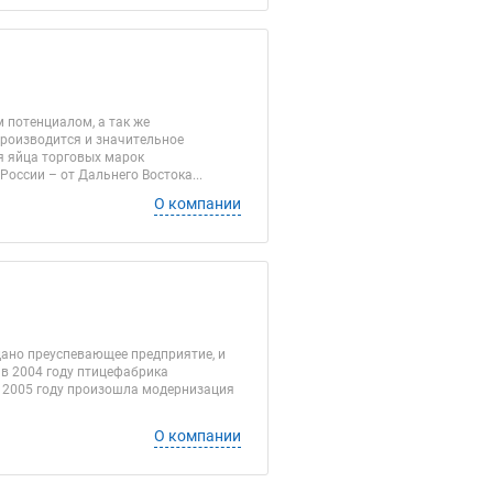
 потенциалом, а так же
роизводится и значительное
я яйца торговых марок
оссии – от Дальнего Востока...
О компании
дано преуспевающее предприятие, и
 в 2004 году птицефабрика
В 2005 году произошла модернизация
О компании