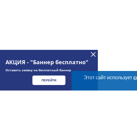
АКЦИЯ - "Баннер бесплатно"
Оставить заявку на бесплатный баннер
Этот сайт использует
c
ПЕРЕЙТИ
Дополнительная информация
Cсылки на полезные проекты
Meatinfo.ru —
мясо и
мясопродукты