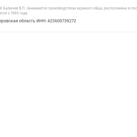
 Бабичев В.П. занимается производством куриного яйца, расположена в по
тся с 1993 года
еровская область ИНН: 423600739272