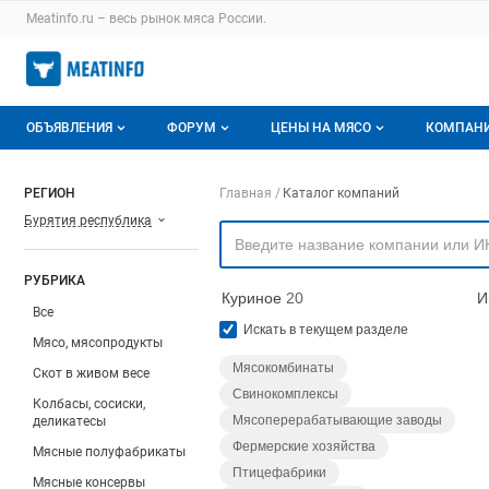
Раздел навигации по сайту meatinfo.ru
Meatinfo.ru – весь
рынок мяса
России.
Авторизация и меню пользователя
Навигация по разделам сайта meatinfo.ru
ОБЪЯВЛЕНИЯ
ФОРУМ
ЦЕНЫ НА МЯСО
КОМПАН
Объявления
Все темы
О мониторингах
О ката
Навигация по компа
РЕГИОН
Главная
Каталог компаний
Бурятия республика
Горячее предложение
Избранные
Актуальные мониторинги
Катало
Мои объявления
С моим участием
Цены на мясо
Моя ко
РУБРИКА
Куриное
20
И
Заявки на покупку мяса
Цены на скот
Все
Искать в текущем разделе
Мясо, мясопродукты
Инструкция по работе на доске
Обзор рынка
Мясокомбинаты
Скот в живом весе
Свинокомплексы
Отзывы
Колбасы, сосиски,
Мясоперерабатывающие заводы
деликатесы
Фермерские хозяйства
Мясные полуфабрикаты
Птицефабрики
Мясные консервы