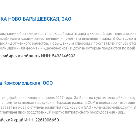
КА НОВО-БАРЫШЕВСКАЯ, ЗАО
компании обеспечить партнеров фабрики птицей с высочайшим генетическим
требителя в самым качественным и полезным пищевым яйцом. В Кольцово п
ых яиц отменного качества. Повышенным спросом у покупателей пользуютс
олнышко» «Ля ферма» и «Деревенское» и другие, которые продаются по всей Р
осибирская область ИНН: 5433146993
а Комсомольская, ООО
тицефабрики является апрель 1967 года. За 5 лет на пустом месте было соз
ыла получена первая продукция. Пережив развал СССР и перестроечные годы,
встает на новую ступень развития под крылом ЗАО «Алейскзернопродукт». 
л запущен производственный корпус пятиярусного оборудования «Big...
айский край ИНН: 2261006650