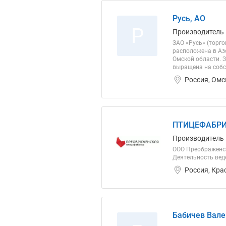
Русь, АО
Р
Производитель
ЗАО «Русь» (торг
расположена в Аз
Омской области. З
выращена на собс
Россия, Омс
ПТИЦЕФАБРИ
Производитель
ООО Преображенск
Деятельность веде
Россия, Кра
Бабичев Вале