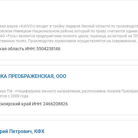
овая марка «АзOVO») входит в тройку лидеров Омской области по производст
овском Немецком Национальном районе, который по праву считается одним 
АО «Русь» является предприятием полного цикла: пшеница, из которой на 70
твенных полях. Производство кормосмеси осуществляется на современном..
кая область ИНН: 5504238146
КА ПРЕОБРАЖЕНСКАЯ, ООО
ая ПФ - птицефабрика яичного направления, расположена поселке Преобра
тся с 2008 года.
сноярский край ИНН: 2466208826
рий Петрович, КФХ