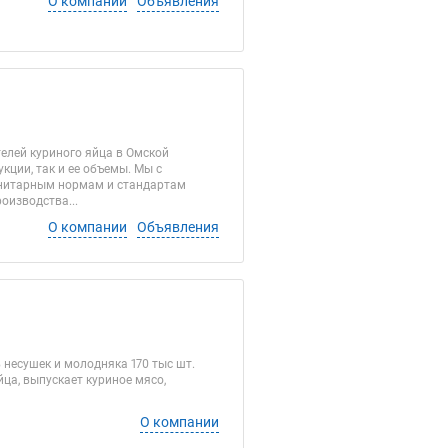
О компании
Объявления
елей куриного яйца в Омской
ции, так и ее объемы. Мы с
анитарным нормам и стандартам
оизводства...
О компании
Объявления
 несушек и молодняка 170 тыс шт.
ца, выпускает куриное мясо,
О компании