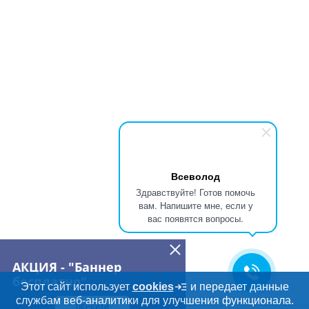
Всеволод
Здравствуйте! Готов помочь
вам. Напишите мне, если у
вас появятся вопросы.
АКЦИЯ - "Баннер
бесплатно"
Этот сайт использует
cookies
и передает данные
службам веб-аналитики для улучшения функционала.
ПЕРЕЙТИ