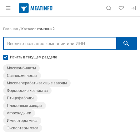
Раздел навигации по сайту meatinfo.ru
Навигация по компаниям
Главная
Каталог компаний
П
Искать в текущем разделе
Мясокомбинаты
Свинокомплексы
Мясоперерабатывающие заводы
Фермерские хозяйства
Птицефабрики
Племенные заводы
Агрохолдинги
Импортеры мяса
Экспортеры мяса