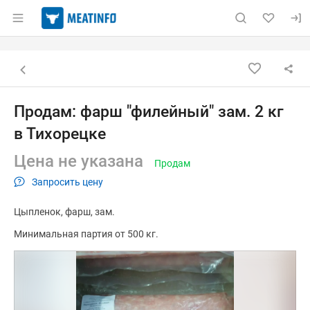
Раздел навигации по сайту meatinfo.ru
Объявление: Продам: фарш "фил
Информация о объявлении
Навигация и управление объявлением
Назад к списку объявлений
Продам: фарш "филейный" зам. 2 кг
в Тихорецке
Цена не указана
Продам
Запросить цену
Цыпленок
фарш
зам.
Минимальная партия от 500 кг.