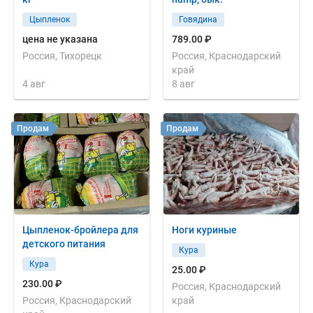
Цыпленок
Говядина
цена не указана
789.00 ₽
Россия, Тихорецк
Россия, Краснодарский
край
4 авг
8 авг
Продам
Продам
Цыпленок-бройлера для
Ноги куриные
детского питания
Кура
Кура
25.00 ₽
230.00 ₽
Россия, Краснодарский
Россия, Краснодарский
край