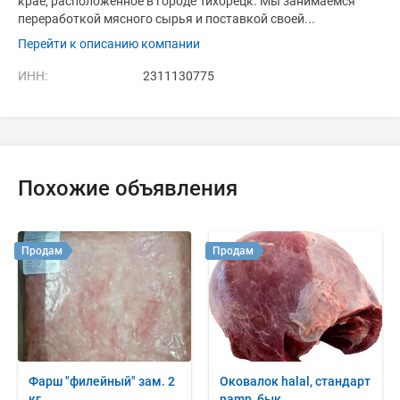
крае, расположенное в городе Тихорецк. Мы занимаемся
переработкой мясного сырья и поставкой своей...
Перейти к описанию компании
ИНН:
2311130775
Похожие объявления
Продам
Продам
Фарш "филейный" зам. 2
Оковалок halal, стандарт
кг
namp, бык.