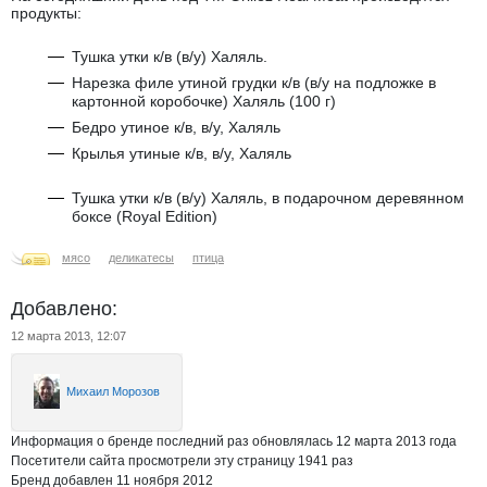
продукты:
Тушка утки к/в (в/у) Халяль.
Нарезка филе утиной грудки к/в (в/у на подложке в
картонной коробочке) Халяль (100 г)
Бедро утиное к/в, в/у, Халяль
Крылья утиные к/в, в/у, Халяль
Тушка утки к/в (в/у) Халяль, в подарочном деревянном
боксе (Royal Edition)
мясо
деликатесы
птица
Добавлено:
12 марта 2013, 12:07
Михаил Морозов
Информация о бренде последний раз обновлялась 12 марта 2013 года
Посетители сайта просмотрели эту страницу 1941 раз
Бренд добавлен 11 ноября 2012