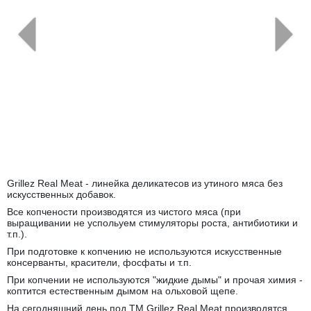
←
→
Grillez Real Meat - линейка деликатесов из утиного мяса без
искусственных добавок.
Все копчености производятся из чистого мяса (при
выращивании не успольуем стимуляторы роста, антибиотики и
т.п.).
При подготовке к копчению не используются искусственные
консерванты, красители, фосфаты и т.п.
При копчении не используются "жидкие дымы" и прочая химия -
коптится естественным дымом на ольховой щепе.
На сегодняшний день под ТМ Grillez Real Meat производятся