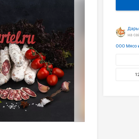
Дарь
на са
ООО Мясо и
1