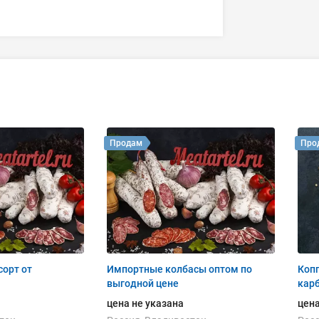
Продам
Про
сорт от
Импортные колбасы оптом по
Коп
выгодной цене
кар
цена не указана
цена