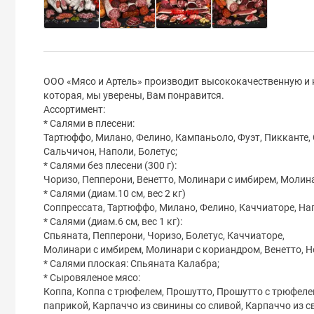
ООО «Мясо и Артель» производит высококачественную и
которая, мы уверены, Вам понравится.
Ассортимент:
* Салями в плесени:
Тартюффо, Милано, Фелино, Кампаньоло, Фуэт, Пикканте,
Сальчичон, Наполи, Болетус;
* Салями без плесени (300 г):
Чоризо, Пепперони, Венетто, Молинари с имбирем, Молин
* Салями (диам.10 см, вес 2 кг)
Соппрессата, Тартюффо, Милано, Фелино, Каччиаторе, На
* Салями (диам.6 см, вес 1 кг):
Спьяната, Пепперони, Чоризо, Болетус, Каччиаторе,
Молинари с имбирем, Молинари с кориандром, Венетто, Н
* Салями плоская: Спьяната Калабра;
* Сыровяленое мясо:
Коппа, Коппа с трюфелем, Прошутто, Прошутто с трюфелем
паприкой, Карпаччо из свинины со сливой, Карпаччо из 