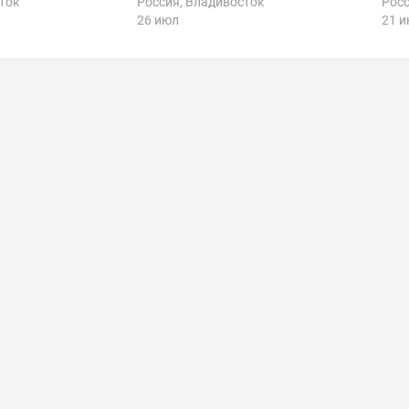
ток
Россия, Владивосток
Росс
26 июл
21 