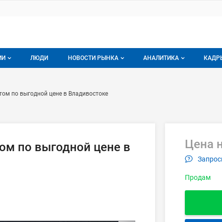
ИИ
ЛЮДИ
НОВОСТИ РЫНКА
АНАЛИТИКА
КАДР
логе компаний
Новости рынка мяса
Все
ные колбасы оптом по выгодно
ем
ом по выгодной цене в Владивостоке
г компаний
Аналитика рынка яиц
Все
мпания
Подписаться на анали
Обзор рынка мяса
Цена н
ом по выгодной цене в
Запрос
Продам