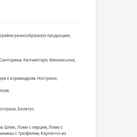
 крайне разнообразную продукцию,
 Санторини, Каччиаторе, Финоккьона,
ари с кориандром, Нострано;
поли;
острано, Болетус.
, Шпек, Ломо с перцем, Ломо с
свинины с трюфелем, Карпаччо из