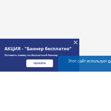
АКЦИЯ - "Баннер бесплатно"
Оставить заявку на бесплатный баннер
Этот сайт использует
c
ПЕРЕЙТИ
Дополнительная информация
Cсылки на полезные проекты
Meatinfo.ru —
мясо и
мясопродукты