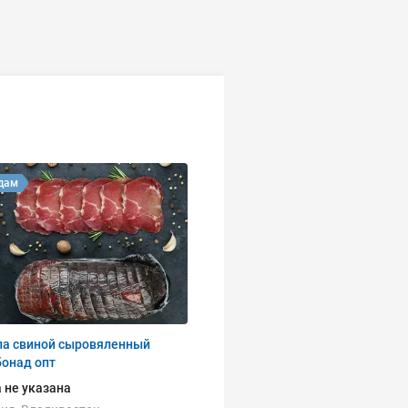
дам
па свиной сыровяленный
бонад опт
 не указана