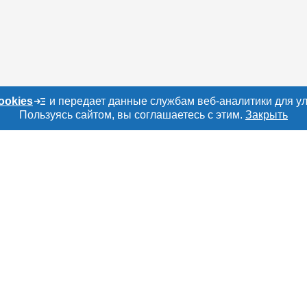
ookies
и передает данные службам веб-аналитики для у
Пользуясь сайтом, вы соглашаетесь с этим.
Закрыть
о сайту
Е
РАЗДЕЛЫ
ТОВАРЫ И УСЛУ
ru
Объявления
Мясо, мясопроду
Каталог компаний
Скот в живом вес
амы
Новости рынка
Колбасы, сосиски