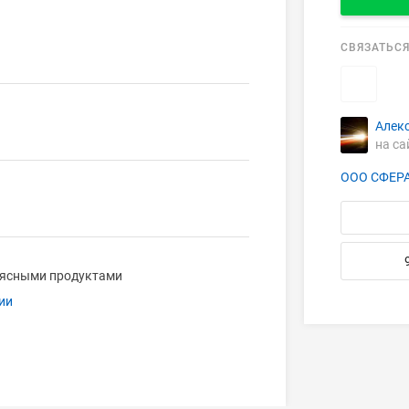
СВЯЗАТЬСЯ
Алек
на са
ООО СФЕР
мясными продуктами
ии