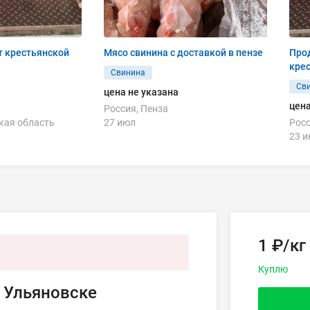
т крестьянской
Мясо свинина с доставкой в пензе
Про
крес
Свинина
Св
цена не указана
цена
Россия, Пенза
кая область
27 июл
Росс
23 
1 ₽/кг
Куплю
 Ульяновске