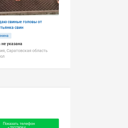
даю свиные головы от
тьянка свин
инина
 не указана
ия, Саратовская область
июл
Показать телефон
+79278064....