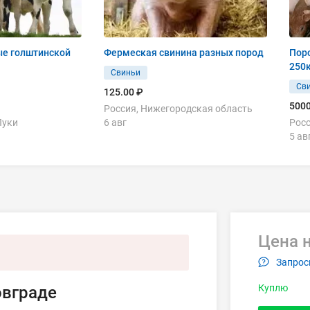
е голштинской
Фермеская свинина разных пород
Поро
250
Свиньи
Св
125.00 ₽
5000
Россия, Нижегородская область
Луки
6 авг
Росс
5 ав
Цена н
Запрос
Куплю
овграде