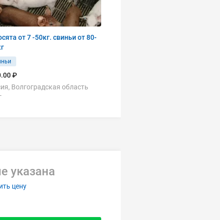
сята от 7 -50кг. свиньи от 80-
кг
иньи
.00 ₽
ия, Волгоградская область
г
е указана
ить цену