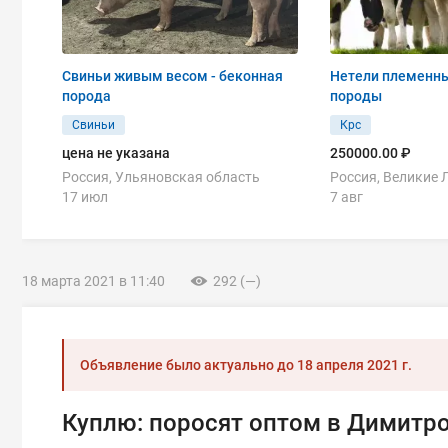
Свиньи живым весом - беконная
Нетели племенны
порода
породы
Свиньи
Крс
цена не указана
250000.00 ₽
Россия, Ульяновская область
Россия, Великие 
17 июл
7 авг
18 марта 2021 в 11:40
292 (—)
Объявление было актуально до
18 апреля 2021 г.
Куплю: поросят оптом в Димитр