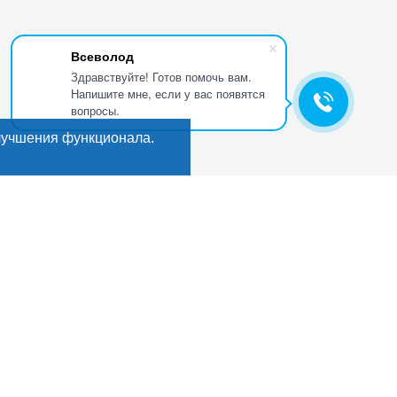
Всеволод
Здравствуйте! Готов помочь вам.
Напишите мне, если у вас появятся
вопросы.
лучшения функционала.
Искать
Поиск
ГИ
Мы в соцсетях:
кты
е
, деликатесы