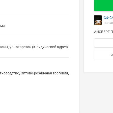
СФ С
на са
имя
АЙСБЕРГ 
лманы, ул Татарстан (Юридический адрес)
9
тноводство, Оптово-розничная торговля,