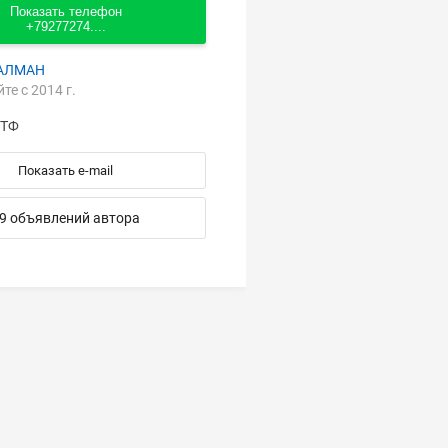
Показать телефон
+79277274....
АЛМАН
йте с 2014 г.
ПТФ
Показать e-mail
9 объявлений автора