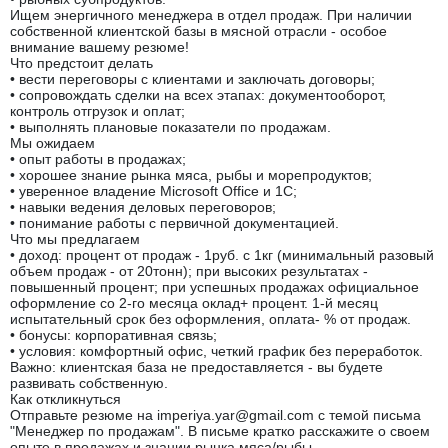
Ищем энергичного менеджера в отдел продаж. При наличии
собственной клиентской базы в мясной отрасли - особое
внимание вашему резюме!
Что предстоит делать
• вести переговоры с клиентами и заключать договоры;
• сопровождать сделки на всех этапах: документооборот,
контроль отгрузок и оплат;
• выполнять плановые показатели по продажам.
Мы ожидаем
• опыт работы в продажах;
• хорошее знание рынка мяса, рыбы и морепродуктов;
• уверенное владение Microsoft Office и 1С;
• навыки ведения деловых переговоров;
• понимание работы с первичной документацией.
Что мы предлагаем
• доход: процент от продаж - 1руб. с 1кг (минимальный разовый
объем продаж - от 20тонн); при высоких результатах -
повышенный процент; при успешных продажах официальное
оформление со 2-го месяца оклад+ процент. 1-й месяц
испытательный срок без оформления, оплата- % от продаж.
• бонусы: корпоративная связь;
• условия: комфортный офис, четкий график без переработок.
Важно: клиентская база не предоставляется - вы будете
развивать собственную.
Как откликнуться
Отправьте резюме на imperiya.yar@gmail.com с темой письма
"Менеджер по продажам". В письме кратко расскажите о своем
опыте в продажах и знании рынка мяса/рыбы.