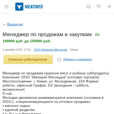
Раздел навигации по сайту meatinfo.ru
←
Вакансии
Менеджер по продажам и закупкам
От
100000 руб. до 150000 руб.
2 декабря 2025, 17:02,
ООО Империя-Мясоедов
Химки
Добавить в избранное
fav
Менеджер по продажам (куриное мясо и рыбные субпродукты)
Компания: ООО "Империя Мясоедов" (оптовая торговля)
Местоположение: г. Химки, ул. Молодежная, 15А Формат
работы: офисный График: 5/2 (выходные - суббота,
воскресенье)
О нас
Молодая динамично развивающаяся компания (основана в
2022г.), специализирующаяся на оптовых продажах:
• мясного сырья;
• куриной разделки;
• рыбных субпродуктов.