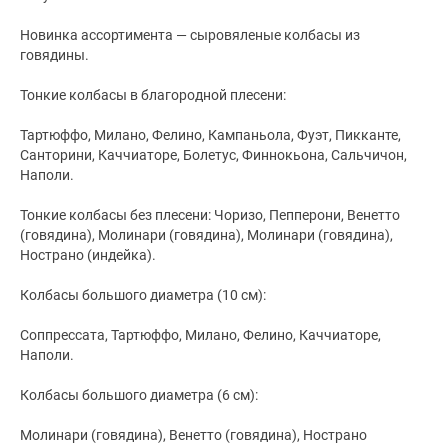
Новинка ассортимента — сыровяленые колбасы из
говядины.
Тонкие колбасы в благородной плесени:
Тартюффо, Милано, Фелино, Кампаньола, Фуэт, Пикканте,
Санторини, Каччиаторе, Болетус, Финнокьона, Сальчичон,
Наполи.
Тонкие колбасы без плесени: Чоризо, Пепперони, Венетто
(говядина), Молинари (говядина), Молинари (говядина),
Нострано (индейка).
Колбасы большого диаметра (10 см):
Соппрессата, Тартюффо, Милано, Фелино, Каччиаторе,
Наполи.
Колбасы большого диаметра (6 см):
Молинари (говядина), Венетто (говядина), Нострано