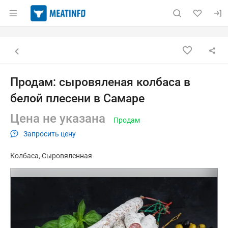
Раздел навигации по сайту meatinfo.ru
Объявление: Продам: сыровяле
Информация о объявлении
Навигация и управление объявлением
Назад к списку объявлений
Продам: сыровяленая колбаса в
белой плесени в Самаре
Цена не указана
Продам
Запросить цену
Колбаса
Сыровяленная