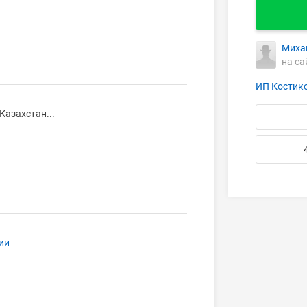
Миха
на са
ИП Костик
Казахстан...
ии