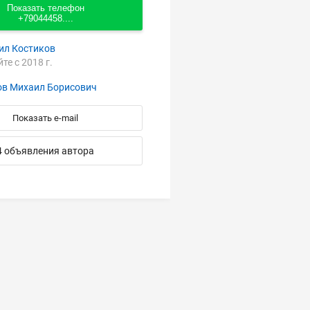
Показать телефон
+79044458....
ил Костиков
йте с 2018 г.
ов Михаил Борисович
Показать e-mail
4 объявления автора