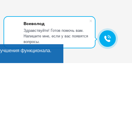
Всеволод
Здравствуйте! Готов помочь вам.
Напишите мне, если у вас появятся
вопросы.
лучшения функционала.
Искать
Поиск
ГИ
Мы в соцсетях:
кты
е