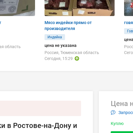
т
Мясо индейки прямо от
говя
производителя
Го
Индейка
цена
цена не указана
ая область
Росс
Россия, Тюменская область
Сего
Сегодня, 15:29
Цена н
Запрос
Куплю
и в Ростове-на-Дону и