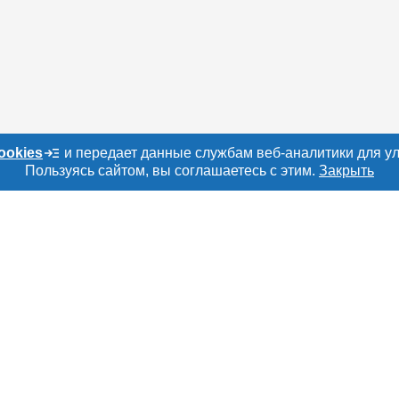
ookies
и передает данные службам веб-аналитики для у
Пользуясь сайтом, вы соглашаетесь с этим.
Закрыть
о сайту
Е
РАЗДЕЛЫ
ТОВАРЫ И УСЛУ
ru
Объявления
Мясо, мясопроду
Каталог компаний
Скот в живом вес