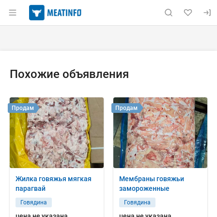
Раздел навигации по сайту meatinfo.ru
Объявление: Продам: жилка мя
Информация о объявлении
Навигация и управление объявлением
Похожие объявления
Продам
Продам
Жилка говяжья мягкая
Мембраны говяжьи
парагвай
замороженные
Говядина
Говядина
цена не указана
цена не указана