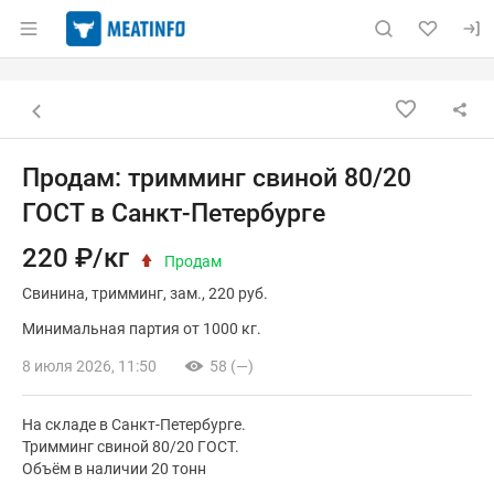
Раздел навигации по сайту meatinfo.ru
Объявление: Продам: тримминг
Информация о объявлении
Навигация и управление объявлением
Назад к списку объявлений
Продам: тримминг свиной 80/20
ГОСТ в Санкт-Петербурге
220 ₽/кг
Продам
Свинина
тримминг
зам.
220 руб.
Минимальная партия от 1000 кг.
8 июля 2026, 11:50
58 (—)
На складе в Санкт-Петербурге.
Тримминг свиной 80/20 ГОСТ.
Объём в наличии 20 тонн