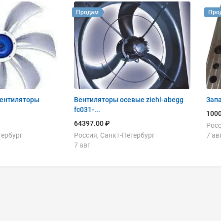
Продам
Про
вентиляторы
Вентиляторы осевые ziehl-abegg
Зап
fc031-...
1000
64397.00 ₽
Росс
тербург
Россия, Санкт-Петербург
7 ав
7 авг