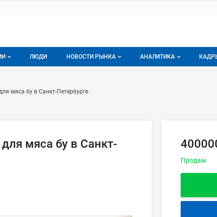
ИИ
ЛЮДИ
НОВОСТИ РЫНКА
АНАЛИТИКА
КАДР
логе компаний
Новости рынка мяса
Все
ъемные машины для мяса бу в 
ем
я мяса бу в Санкт-Петербурге
г компаний
Аналитика рынка яиц
Все
мпания
Подписаться на анали
Обзор рынка мяса
ля мяса бу в Санкт-
40000
Продам