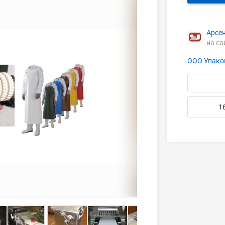
Арсе
на са
ООО Упако
1