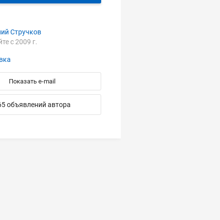
ний Cтручков
йте с 2009 г.
вка
Показать e-mail
65 объявлений автора