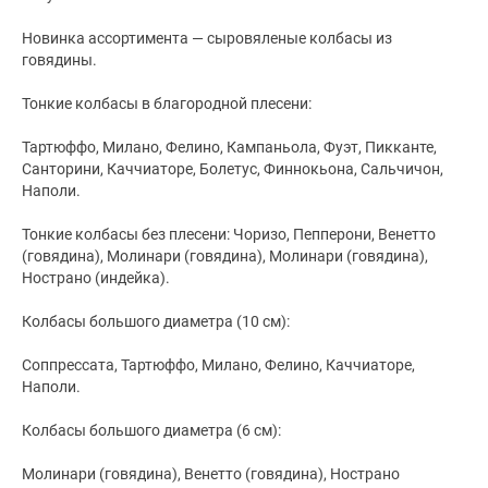
Новинка ассортимента — сыровяленые колбасы из
говядины.
Тонкие колбасы в благородной плесени:
Тартюффо, Милано, Фелино, Кампаньола, Фуэт, Пикканте,
Санторини, Каччиаторе, Болетус, Финнокьона, Сальчичон,
Наполи.
Тонкие колбасы без плесени: Чоризо, Пепперони, Венетто
(говядина), Молинари (говядина), Молинари (говядина),
Нострано (индейка).
Колбасы большого диаметра (10 см):
Соппрессата, Тартюффо, Милано, Фелино, Каччиаторе,
Наполи.
Колбасы большого диаметра (6 см):
Молинари (говядина), Венетто (говядина), Нострано