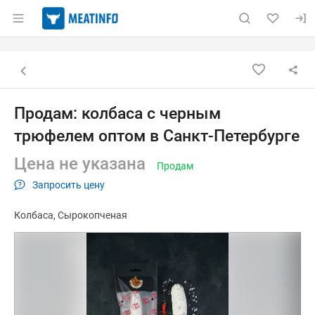
Раздел навигации по сайту meatinfo.ru
Объявление: Продам: колбаса 
Информация о объявлении
Навигация и управление объявлением
Назад к списку объявлений
Продам: колбаса с черным
трюфелем оптом в Санкт-Петербурге
Цена не указана
Продам
Запросить цену
Колбаса
Сырокопченая