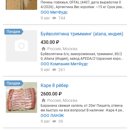
Печень говяжья, OFFAL (4407, дата выработки 0
4/2026) , Аргентина Вес коробки: ~15 кг Срок реал
изации: 1,5 года Базис поставки: склад продавца,
ООО MитФудс
г.Москва, г.Санкт-Петербург
9 авг
744
Продам
Буйволятина тримминг (alana, индия)
430.00 ₽
Россия, Москва
Буйволятина б/к, замороженная, тримминг, 80/2
0, Allana (Индия), завод APEDA/21(красная короб
ка), свободная реализация, дата выработки 02/0
ООО Компания МитФудс
3/2026 Вес коробки: ~20 кг Срок годности: 24 мес
9 авг
261
яца Базис поставки: склад продавца г.Санкт-Пете
рбург, г.Москва
Продам
Каре 8 рёбер
2600.00 ₽
Россия, Москва
Баранина свежая халяль от 20кг Пишите, отвеча
ем быстро на все вопросы! В наличии: -Каре 4 реб
ра -Каре 8 рёбер -Рёбра лента - Стейк седло -Шея с
ООО ЛАНЭК
тейк -Голень передняя -Голень задняя -Окорок б\к
9 авг
39
-Лопатка б\к - Триминг -Рагу -Курдюк Привозим и
з Дагестана, КБР и КЧР Доставка обсуждается пр