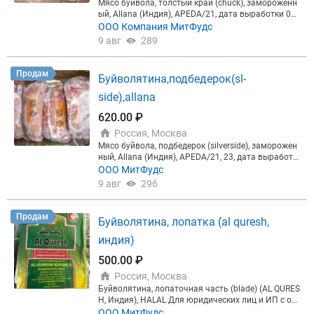
Мясо буйвола, толстый край (chuck), замороженн
куум (1 кг)
ый, Allana (Индия), APEDA/21, дата выработки 02-
03/2026, срок годности и условия хранения 24 ме
ООО Компания МитФудс
сяца при t -18'C, стандартная коробка 20 кг, свобо
9 авг
289
дная реализация. Базис поставки - склад СПб, скл
ад Москва
Продам
Буйволятина,подбедерок(sl-
side),allana
620.00 ₽
Россия, Москва
Мясо буйвола, подбедерок (silverside), заморожен
ный, Allana (Индия), APEDA/21, 23, дата выработк
и 02-03/2026, срок годности и условия хранения 2
ООО MитФудс
4 месяца при t -18'C, стандартная коробка 20 кг, с
9 авг
296
вободная реализация. Базис поставки - склад СП
б, склад Москва
Продам
Буйволятина, лопатка (al quresh,
индия)
500.00 ₽
Россия, Москва
Буйволятина, лопаточная часть (blade) (AL QURES
H, Индия), НАLAL Для юридических лиц и ИП с ос
новным кодом ОКВЭД 10.13.1-10.13.6, 10.86.3 Дат
ООО MитФудс