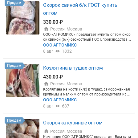
Продам
Окорок свиной б/к ГОСТ купить
оптом
330.00 ₽
Россия, Москва
ООО «АГРОМИКС» предлагает купить оптом окор
ок свиной (б/к) бескостный ГОСТ, производства Р
оссия, 6-12 месяцев. Продукт без воды или других
ООО АГРОМИКС
наполнителей для веса, предприятие производит
8 авг
1832
ель не применяем технологий инъектирования и
накачки мясных отрубов. Вы приобретаете тольк
о качественную продукцию, соответствующую ГО
Продам
Козлятина в тушах оптом
СТу. Отгрузка из Москвы. Возможна доставка. До
бро пожаловать!
430.00 ₽
Россия, Москва
Козлятина на кости (н/к) в тушах, замороженная
крупным и мелким оптом от производителя из Ро
ссии Вес туши 20-30 кг. Срок годности 1 год. Мини
ООО АГРОМИКС
мальный квант отгрузки 300 кг. Товар в наличии,
8 авг
687
отгрузка со склада в Москве, ул. Рябиновая, д. 47
(Хладокомбинат № 14). Так же есть баранина в ту
шах или 6 частях.
Продам
Окорочка куриные оптом
Россия, Москва
Компания ООО "АГРОМИКС" предлагает Вам купи