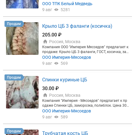
имминг 70/30 ВМК (Сухой) Свин Тримминг 80/20
ший сорт Говядина блочная первый сорт Говяди
ООО ТПК Белый Медведь
МК (Сухой) Свин Тримминг 90/10 ВМК (Сухой) Св.
на блочная второй сорт Говядина кусковая. Гов.
9 авг
5281
Ребро Лента мон зам. Калуж. Св. Ребро с грудинк
Оковалок (ТЗЧ) Гов. Лопатка Гов. Спинно-пояснич
и Экспорт (КМПЗ) в/у Св. Ребро Дачные (Миратор
ный Гов. Вырезка Гов Рагу
г) Св Ребра с Корейки зам Агро Эко Св. Рагу ТН
Продам
Крыло ЦБ 3 фаланги (косичка)
205.00 ₽
Россия, Москва
Компания ООО "Империя Мясоедов" предлагает к
продаже: Крыло ЦБ 3 фаланги, ГОСТ, косичка, зам
орозка. Фасовка в коробках по 12 кг. Цена 205 ру
ООО Империя-Мясоедов
б. Самовывоз со склада в Москве.
9 авг
569
Продам
Спинки куриные ЦБ
30.00 ₽
Россия, Москва
Компания "Империя - Мясоедов" предлагает к пр
одаже Спинки ЦБ, заморозка, полиблок. Цена 30
руб/кг. Отгружаем от 20 тонн. Безнал, НДС, Мерку
ООО Империя-Мясоедов
рий. Отгрузка со склада в Москве и области
9 авг
589
Продам
Трубчатая кость ЦБ