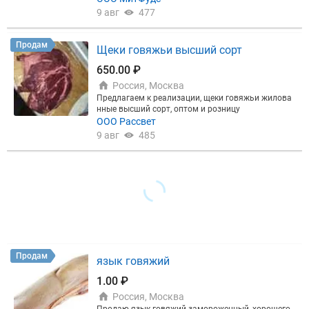
а выработки: 08/2025 Cрок годности: 2 года Вес к
9 авг
477
оробки: cтандартная коробка 20 кг Базис поставк
и: склад продавца СПб, склад Москва
Продам
Щеки говяжьи высший сорт
650.00 ₽
Россия, Москва
Предлагаем к реализации, щеки говяжьи жилова
нные высший сорт, оптом и розницу
ООО Рассвет
9 авг
485
Продам
язык говяжий
1.00 ₽
Россия, Москва