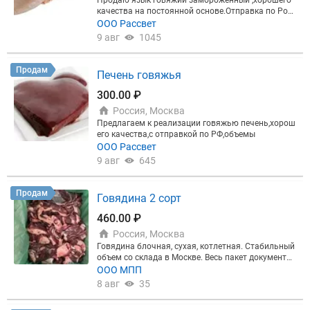
Продаю язык говяжий замороженный ,хорошего
качества на постоянной основе.Отправка по Росс
ии
ООО Рассвет
9 авг
1045
Продам
Печень говяжья
300.00 ₽
Россия, Москва
Предлагаем к реализации говяжью печень,хорош
его качества,с отправкой по РФ,объемы
ООО Рассвет
9 авг
645
Продам
Говядина 2 сорт
460.00 ₽
Россия, Москва
Говядина блочная, сухая, котлетная. Стабильный
объем со склада в Москве. Весь пакет документо
в.
ООО МПП
8 авг
35