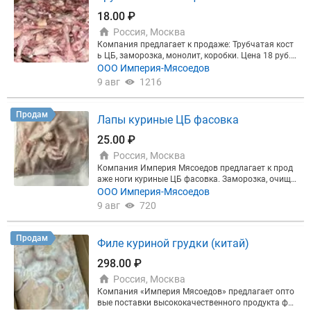
18.00 ₽
Россия, Москва
Компания предлагает к продаже: Трубчатая кост
ь ЦБ, заморозка, монолит, коробки. Цена 18 руб.
нал. Минимальный объём покупки от 10 тонн. Са
ООО Империя-Мясоедов
мовывоз со склада в Москве.
9 авг
1216
Продам
Лапы куриные ЦБ фасовка
25.00 ₽
Россия, Москва
Компания Империя Мясоедов предлагает к прод
аже ноги куриные ЦБ фасовка. Заморозка, очище
нные, без жёлтой кожи, фасовка по 1 кг, в коробке
ООО Империя-Мясоедов
6 вложений. Коробка 12 кг. Отгрузка от 20 тонн. Ц
9 авг
720
ена 25 руб/кг. НДС, Меркурий. Не для экспорта. С
амовывоз с Брянска или доставка транспортной
компанией.
Продам
Филе куриной грудки (китай)
298.00 ₽
Россия, Москва
Компания «Империя Мясоедов» предлагает опто
вые поставки высококачественного продукта фи