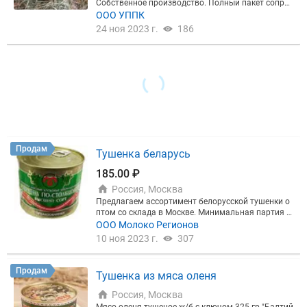
Собственное производство. Полный пакет сопро
водительных документов-добровольная сертифи
ООО УППК
кация,сертификат качества,декларация соостветс
24 ноя 2023 г.
186
вия и т. д. Состав-мякоть баранины,соль,перец,ла
вровый лист. Без ГМО и добавок.
Продам
Тушенка беларусь
185.00 ₽
Россия, Москва
Предлагаем ассортимент белорусской тушенки о
птом со склада в Москве. Минимальная партия 1
5000₽. Самовывоз. Возможна доставка-500₽ в п
ООО Молоко Регионов
ределах МКАД. Полный прайс вышлю по запросу.
10 ноя 2023 г.
307
Продам
Тушенка из мяса оленя
Россия, Москва