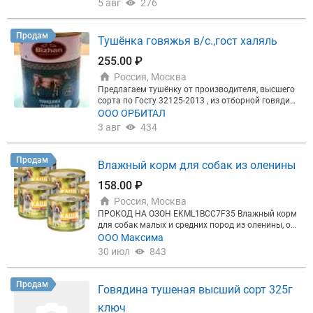
5 авг
276
товы рассмотреть конструктивные предложения
окомбинат" сертифицированное многотоннажное
и пожелания новых заказчиков и партнеров.
производство полного цикла с 1937 года, г. Ново
сибирск. На комбинате проводят многоступенчат
Продам
Тушёнка говяжья в/с.,гост халяль
ый контроль качества мяса (лаборатория, коман
да технологов), соблюдение технологий на произ
255.00 ₽
водстве. Меркурий, цена с НДС, б/нал. Скидки на
Россия, Москва
объем. Продажа оптом, работаем по РФ.
Предлагаем тушёнку от производителя, высшего
сорта по Госту 32125-2013 , из отборной говядин
ы , с сертификатом "Халяль". Производства Казах
ООО ОРБИТАЛ
стан.
3 авг
434
Продам
Влажный корм для собак из оленины
158.00 ₽
Россия, Москва
ПРОКОД НА ОЗОН EKML1BCC7F35 Влажный корм
для собак малых и средних пород из оленины, ол
енины с морковью, оленина с овощами, гречнева
ООО Максима
я каша 525гр. Гипоаллергенный продукт!
30 июл
843
Продам
Говядина тушеная высший сорт 325г
ключ