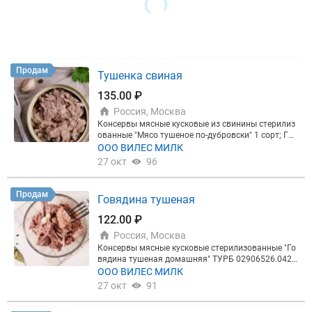
Продам
Тушенка свиная
135.00 ₽
Россия, Москва
Консервы мясные кусковые из свинины стерилиз
ованные "Мясо тушеное по-дубровски" 1 сорт; ГО
СТ 34117-2017
ООО ВИЛЕС МИЛК
27 окт
96
Продам
Говядина тушеная
122.00 ₽
Россия, Москва
Консервы мясные кусковые стерилизованные "Го
вядина тушеная домашняя" ТУРБ 02906526.042.-
98, ж/б №9-338 гр.
ООО ВИЛЕС МИЛК
27 окт
91