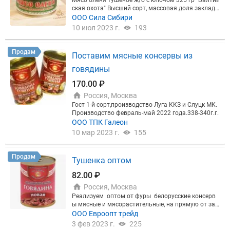
Мясо оленя тушеное ж/б с ключом 325 гр "Балтий
ская охота" Высший сорт, массовая доля закладк
и 97,4% В наличии все виды тушенки из дичи МКК
ООО Сила Сибири
Балтийский Прямые поставщики завода В налич
10 июл 2023 г.
193
ии на складе в Москве Доставка от 6000 р - Беспл
атно Самовывоз: ул. Булатниковская д.14 по пре
дварительному согласованию
Продам
Поставим мясные консервы из
говядины
170.00 ₽
Россия, Москва
Гост 1-й сорт,производство Луга ККЗ и Слуцк МК.
Производство февраль-май 2022 года.338-340г.г.
ООО ТПК Галеон
10 мар 2023 г.
155
Продам
Тушенка оптом
82.00 ₽
Россия, Москва
Реализуем оптом от фуры белорусские консерв
ы мясные и мясорастительные, на прямую от зав
ода изготовителя. В наличии широкий ассортиме
ООО Евроопт трейд
нт продукции : говядина тушеная в/с ГОСТ 338г 1
3 фев 2023 г.
225
47 руб свинина тушеная в/с ГОСТ, 338г 150 руб за