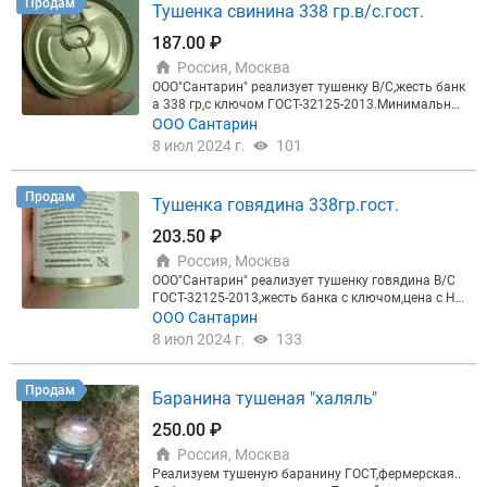
Продам
Тушенка свинина 338 гр.в/с.гост.
187.00 ₽
Россия, Москва
ООО"Сантарин" реализует тушенку В/С,жесть банк
а 338 гр,с ключом ГОСТ-32125-2013.Минимальны
й объем от 10 тонн и более.Производства России.
ООО Сантарин
С УВ.Сергей Викторович.
8 июл 2024 г.
101
Продам
Тушенка говядина 338гр.гост.
203.50 ₽
Россия, Москва
ООО"Сантарин" реализует тушенку говядина В/С
ГОСТ-32125-2013,жесть банка с ключом,цена с НД
С-203,50 руб.Минимальная партия от 10 тонн и б
ООО Сантарин
олее.С УВ.Сергей Викторович.
8 июл 2024 г.
133
Продам
Баранина тушеная "халяль"
250.00 ₽
Россия, Москва
Реализуем тушеную баранину ГОСТ,фермерская..