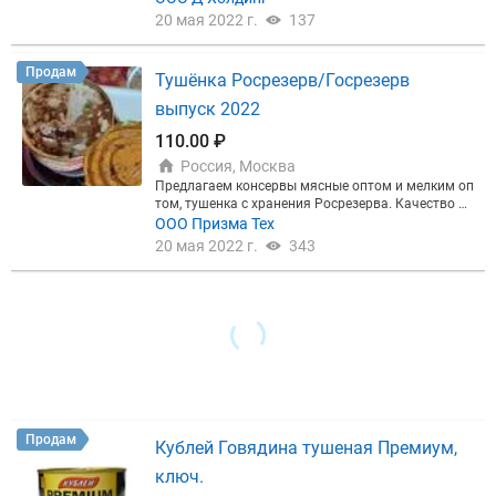
20 мая 2022 г.
137
Продам
Тушёнка Росрезерв/Госрезерв
выпуск 2022
110.00 ₽
Россия, Москва
Предлагаем консервы мясные оптом и мелким оп
том, тушенка с хранения Росрезерва. Качество Г
ОСТ54033-2013 338гр. Производитель Первый За
ООО Призма Тех
вод Алтая (СИЛА) и Великоновгородский Мясной
20 мая 2022 г.
343
Двор 325 гр. (ВНМД) Остаточные сроки годности
до сентября 2022г. Реализуется со склада в Подм
осковье. Цена договорная, зависит от объема и ф
ормы оплаты. Минимальная партия - от паллета.
Короб -45 банок, паллет - 44 короба, фура - 25 пал
лет. Доставкой не занимаемся, самовывоз с ВАО
либо со склада в М.О. г.Балашиха.
Продам
Кублей Говядина тушеная Премиум,
ключ.