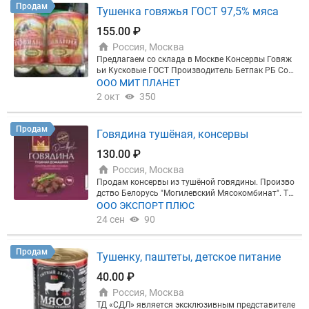
Продам
Тушенка говяжья ГОСТ 97,5% мяса
155.00 ₽
Россия, Москва
Предлагаем со склада в Москве Консервы Говяж
ьи Кусковые ГОСТ Производитель Бетпак РБ Сор
т Высший Массовая Доля Мяса 97,5% Цена 155 ру
ООО МИТ ПЛАНЕТ
б. за банку 338г. Продажа от паллета 1944 банки
2 окт
350
Продам
Говядина тушёная, консервы
130.00 ₽
Россия, Москва
Продам консервы из тушёной говядины. Произво
дство Белорусь "Могилевский Мясокомбинат". Ту
шёнка высший сорт. Сертификаты на продукцию
ООО ЭКСПОРТ ПЛЮС
есть. Все необходимые документы предоставим.
24 сен
90
Стоимость доставки обговаривается индивидуал
ьно. Для расчета пишите в Watsap. Минимальная
партия от 2000 шт.
Продам
Тушенку, паштеты, детское питание
40.00 ₽
Россия, Москва
ТД «СДЛ» является эксклюзивным представителе