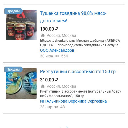
Продам
Тушенка говядина 98,8% мясо-
доставляем!
190.00 ₽
Россия, Москва
https://tushenka-by.ru/ Мясная фабрика «АЛЕКСА
НДРОВ» — производитель говядины из Республик
и Беларусь www.aleksandrov.by, WhatsApp: +375 (2
ООО Александров
9) 391‑60‑31 | Моб. РФ: +7 (964) 593‑76‑49 (коммер
30 июн
564
ческий директор, продажи) Белорусская мясная
фабрика АЛЕКСАНДРОВ предлагает поставки вы
сококачественной ТУШЕНКИ; ОСУЩЕСТВЛЯЕМ Д
Продам
Риет утиный в ассортименте 150 гр
ОСТАВКУ ДО КЛИЕНТА СОБСТВЕННЫМ ТРАНСПО
РТОМ; МЕРКУРИЙ; ЧЕСТНЫЙ ЗНАК. СЫРЬЕ - собс
310.00 ₽
твенный убой, HALAL, консервы первый сорт, банк
Россия, Москва
а 338 грамм, содержание мяса 98,8%. Открывашк
а-замок на верхней крышке банки. Состав банки:
Риет утиный в ассортименте (натуральный \с гру
Говядина, соль поваренная пищевая йодированн
шей\ с апельсином), 150 гр
ая, перец черный молотый, тмин молотый - честн
ИП Альчикова Вероника Сергеевна
ая Белорусская тушенка, ничего лишнего говядин
28 апр
43
а и специи!