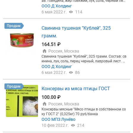
ав: говядина, жир говяжий, лук, соль, черный пере
ц, лавровый лист. Банка 325 грамм. 36 шт в коро
ООО Д Холдинг
бке. Натуральные Казахские консервы от произв
6 мая 2022 г.
114
одителя ТОО "Кублей".
Продам
Свинина тушеная "Кублей", 325
грамм.
164.51 ₽
Россия, Москва
Свинина тушеная "Кублей", 325 грамм. Состав: св
инина, лук, соль, перец черный, лавровый лист. Ба
нка 325 грамм. 36 штук в коробке. Качественные
ООО Д Холдинг
и натуральный консервы от Казахстанского прои
6 мая 2022 г.
86
зводителя!
Продам
Консервы из мяса птицы ГОСТ
100.00 ₽
Россия, Москва
Консервы мясные "Мясо птицы в собственном со
ку ГОСТ 2" (0,325кг) 70 руб/банка
ООО МПЗ Лунёво
10 фев 2022 г.
214