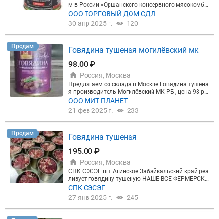
м в России «Оршанского консервного мясокомби
ната» Республики Беларусь.
ООО ТОРГОВЫЙ ДОМ СДЛ
30 апр 2025 г.
120
Продам
Говядина тушеная могилёвский мк
98.00 ₽
Россия, Москва
Предлагаем со склада в Москве Говядина тушена
я производитель Могилёвский МК РБ , цена 98 ру
б. безнал с НДС , отгружаем от паллета
ООО МИТ ПЛАНЕТ
21 фев 2025 г.
233
Продам
Говядина тушеная
195.00 ₽
Россия, Москва
СПК СЭСЭГ пгт Агинское Забайкальский край реа
лизует говядину тушеную НАШЕ ВСЕ ФЕРМЕРСКИ
Е ПРОДУКТЫ. 97.5% закладка. только фермерско
СПК СЭСЭГ
е мясо. только натуральные ингредиенты (нет кур
27 янв 2025 г.
245
ицы, нет сои, нет гмо, не добавляем мясо старых к
оров). ГОСТ