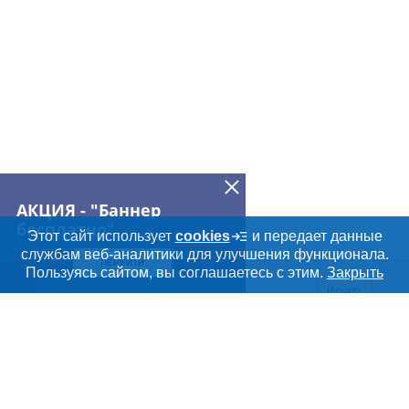
АКЦИЯ - "Баннер
бесплатно"
Этот сайт использует
cookies
и передает данные
службам веб-аналитики для улучшения функционала.
ПЕРЕЙТИ
Пользуясь сайтом, вы соглашаетесь с этим.
Закрыть
Искать
Meatinfo.ru —
мясо и
мясопродукты