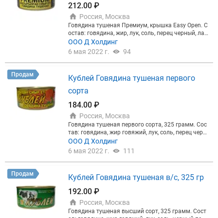
212.00 ₽
Россия, Москва
Говядина тушеная Премиум, крышка Easy Open. С
остав: говядина, жир, лук, соль, перец черный, лав
ровый лист. Банка 325 грамм, ключ. 36 штук в ко
ООО Д Холдинг
робке. Премиальные мясные консервы из говяди
6 мая 2022 г.
94
ны из Казахстана от производителя ТОО "Кубле
й".
Продам
Кублей Говядина тушеная первого
сорта
184.00 ₽
Россия, Москва
Говядина тушеная первого сорта, 325 грамм. Сос
тав: говядина, жир говяжий, лук, соль, перец черн
ый, лавровый лист. Банка 325 грамм. 36 шт в кор
ООО Д Холдинг
обке. Натуральные Казахстанские мясные консер
6 мая 2022 г.
111
вы от производителя ТОО "Кублей".
Продам
Кублей Говядина тушеная в/с, 325 гр
192.00 ₽
Россия, Москва
Говядина тушеная высший сорт, 325 грамм. Сост