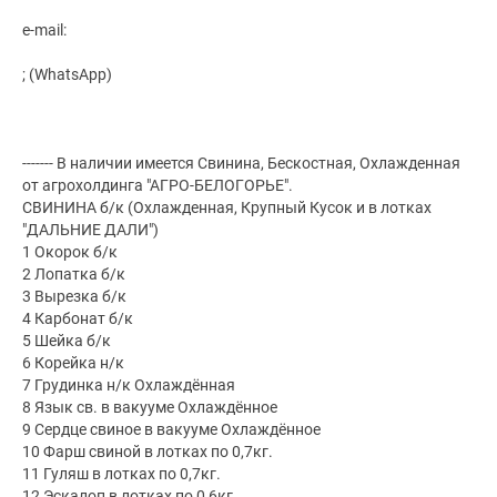
e-mail:
; (WhatsApp)
------- В наличии имеется Свинина, Бескостная, Охлажденная
от агрохолдинга "АГРО-БЕЛОГОРЬЕ".
СВИНИНА б/к (Охлажденная, Крупный Кусок и в лотках
"ДАЛЬНИЕ ДАЛИ")
1 Окорок б/к
2 Лопатка б/к
3 Вырезка б/к
4 Карбонат б/к
5 Шейка б/к
6 Корейка н/к
7 Грудинка н/к Охлаждённая
8 Язык св. в вакууме Охлаждённое
9 Сердце свиное в вакууме Охлаждённое
10 Фарш свиной в лотках по 0,7кг.
11 Гуляш в лотках по 0,7кг.
12 Эскалоп в лотках по 0,6кг.