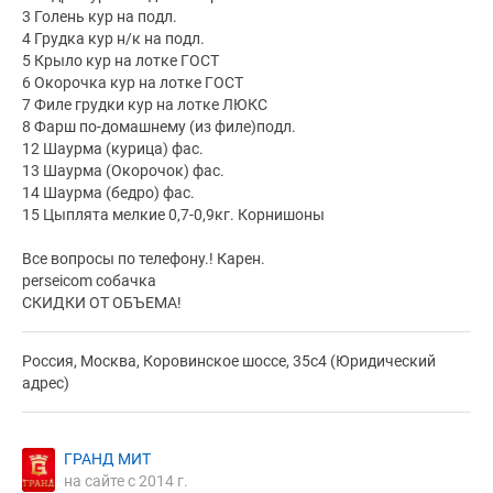
3 Голень кур на подл.
4 Грудка кур н/к на подл.
5 Крыло кур на лотке ГОСТ
6 Окорочка кур на лотке ГОСТ
7 Филе грудки кур на лотке ЛЮКС
8 Фарш по-домашнему (из филе)подл.
12 Шаурма (курица) фас.
13 Шаурма (Окорочок) фас.
14 Шаурма (бедро) фас.
15 Цыплята мелкие 0,7-0,9кг. Корнишоны
Все вопросы по телефону.! Карен.
perseicom собачка
СКИДКИ ОТ ОБЪЕМА!
Россия, Москва, Коровинское шоссе, 35с4 (Юридический
адрес)
ГРАНД МИТ
на сайте с 2014 г.