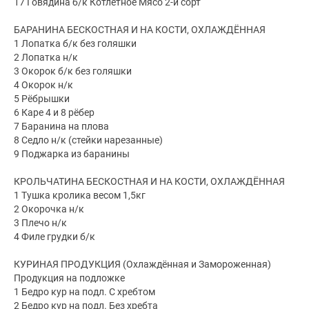
17 Говядина б/к Котлетное Мясо 2-й сорт
БАРАНИНА БЕСКОСТНАЯ И НА КОСТИ, ОХЛАЖДЁННАЯ
1 Лопатка б/к без голяшки
2 Лопатка н/к
3 Окорок б/к без голяшки
4 Окорок н/к
5 Рёбрышки
6 Каре 4 и 8 рёбер
7 Баранина на плова
8 Седло н/к (стейки нарезанные)
9 Поджарка из баранины
КРОЛЬЧАТИНА БЕСКОСТНАЯ И НА КОСТИ, ОХЛАЖДЁННАЯ
1 Тушка кролика весом 1,5кг
2 Окорочка н/к
3 Плечо н/к
4 Филе грудки б/к
КУРИНАЯ ПРОДУКЦИЯ (Охлаждённая и Замороженная)
Продукция на подложке
1 Бедро кур на подл. С хребтом
2 Бедро кур на подл. Без хребта