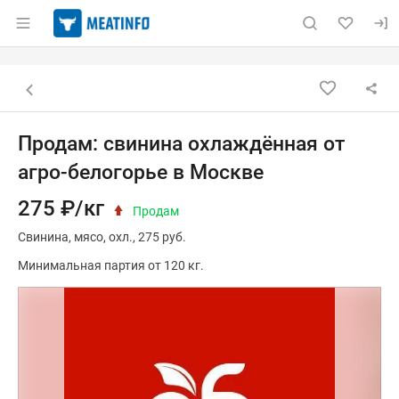
Раздел навигации по сайту meatinfo.ru
Объявление: Продам: свинина 
Информация о объявлении
Навигация и управление объявлением
Назад к списку объявлений
Продам: свинина охлаждённая от
агро-белогорье в Москве
275 ₽/кг
Продам
Свинина
мясо
охл.
275 руб.
Минимальная партия от 120 кг.