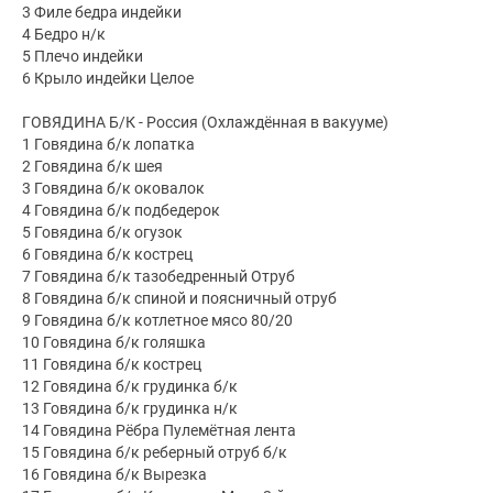
3 Филе бедра индейки
4 Бедро н/к
5 Плечо индейки
6 Крыло индейки Целое
ГОВЯДИНА Б/К - Россия (Охлаждённая в вакууме)
1 Говядина б/к лопатка
2 Говядина б/к шея
3 Говядина б/к оковалок
4 Говядина б/к подбедерок
5 Говядина б/к огузок
6 Говядина б/к кострец
7 Говядина б/к тазобедренный Отруб
8 Говядина б/к спиной и поясничный отруб
9 Говядина б/к котлетное мясо 80/20
10 Говядина б/к голяшка
11 Говядина б/к кострец
12 Говядина б/к грудинка б/к
13 Говядина б/к грудинка н/к
14 Говядина Рёбра Пулемётная лента
15 Говядина б/к реберный отруб б/к
16 Говядина б/к Вырезка