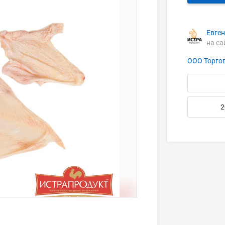
Евге
на са
ООО Торго
2