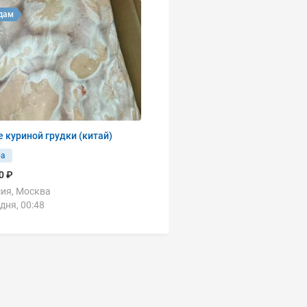
дам
 куриной грудки (китай)
ра
0 ₽
ия, Москва
дня, 00:48