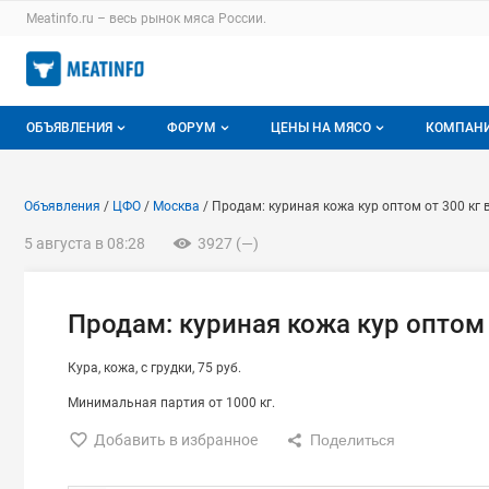
Раздел навигации по сайту meatinfo.ru
Meatinfo.ru – весь
рынок мяса
России.
Авторизация и меню пользователя
Навигация по разделам сайта meatinfo.ru
ОБЪЯВЛЕНИЯ
ФОРУМ
ЦЕНЫ НА МЯСО
КОМПАН
Объявления
Все темы
О мониторингах
О ката
Объявление: Продам: куриная
Информация о объявлении
Навигация и управление объявлени
Объявления
ЦФО
Москва
Продам: куриная кожа кур оптом от 300 кг 
Горячее предложение
Избранные
Актуальные мониторинги
Катало
5 августа в 08:28
3927 (—)
Мои объявления
С моим участием
Цены на мясо
Моя ко
Заявки на покупку мяса
Цены на скот
Продам: куриная кожа кур оптом 
Инструкция по работе на доске
Обзор рынка
Кура
кожа
с грудки
75 руб.
Отзывы
Минимальная партия от 1000 кг.
Добавить в избранное