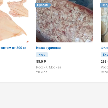
Продам
Про
 оптом от 300 кг
Кожа куринная
Филе
Кура
Ку
55.0 ₽
298.
Россия, Москва
Росс
28 июл
Сего