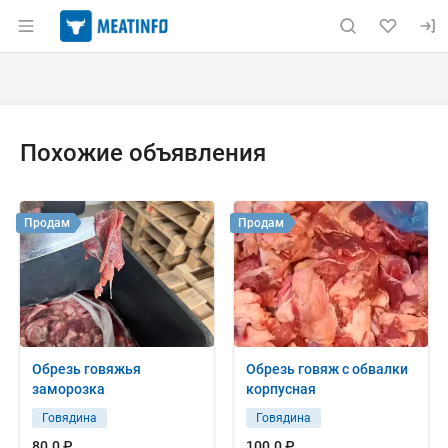
Раздел навигации по сайту meatinfo.ru
Объявление: Продам: говяжья 
Информация о объявлении
Навигация и управление объявлением
Похожие объявления
Продам
Продам
Обрезь говяжья
Обрезь говяж с обвалки
заморозка
корпусная
Говядина
Говядина
80.0 ₽
100.0 ₽