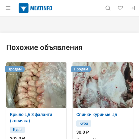
Раздел навигации по сайту meatinfo.ru
Объявление: Продам: филе бедр
Информация о объявлении
Навигация и управление объявлением
Похожие объявления
Продам
Продам
Крыло ЦБ 3 фаланги
Спинки куриные ЦБ
(косичка)
Кура
Кура
30.0 ₽
205.0 ₽