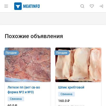
Раздел навигации по сайту meatinfo.ru
Объявление: Продам: шея св 
Информация о объявлении
Навигация и управление объявлением
Похожие объявления
Продам
Продам
Легкое пп (вет св-во
Шпик хребтовой
форма №2 и №3)
Свинина
Свинина
160.0 ₽
60.0 ₽