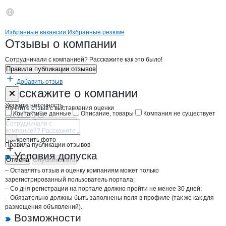
Бренды
Вакансии в
компани
Яблонко Татьяна Иванов
Яблонко Татьяна И
Избранные вакансии
Избранные резюме
Новости o
Яблонко Татьяна Ивановн
Яблонко Татьяна
Отзывы
о компании
Сотрудничали с компанией? Расскажите как это было!
Правила публикации отзывов
Добавить отзыв
Форма обратной связи о неточностях н
Яблонко Тать
Расскажите
о компании
Укажите неточность
Начните отзыв с выставления оценки
Контактные данные
Описание, товары
Компания не существует
Отмена
Опубликовать
Прикрепить фото
Правила публикации отзывов
Условия допуска
Отмена
Опубликовать
– Оставлять отзыв и оценку компаниям может только
зарегистрированный пользователь портала;
– Со дня регистрации на портале должно пройти не менее 30 дней;
– Обязательно должны быть заполнены поля в профиле (так же как для
размещения объявлений).
Возможности