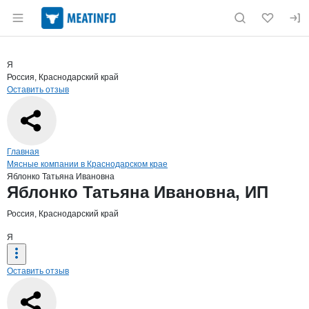
Раздел навигации по сайту meatinfo.ru
Краткая информация о компании
Ябло
Страница компании
Яблонко 
Страница компании
Яблонко Татьяна Ивановна, ИП
Я
Россия, Краснодарский край
Оставить отзыв
Навигация по сайту
Главная
Мясные компании в Краснодарском крае
Яблонко Татьяна Ивановна
Основная информация о компании
Яблонко Татьяна Ивановна, ИП
Россия, Краснодарский край
Я
Оставить отзыв