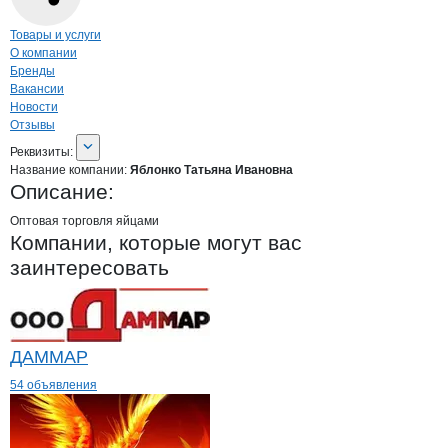
Навигация по странице
компании
Ябло
Товары и услуги
О компании
Бренды
Вакансии
Новости
Отзывы
О компании
Яблонко Татьяна Ивано
Реквизиты
компании
Яблонко Татьяна Ив
Реквизиты:
Название компании:
Яблонко Татьяна Ивановна
Описание:
Оптовая торговля яйцами
Компании, которые могут вас
заинтересовать
ДАММАР
54 объявления