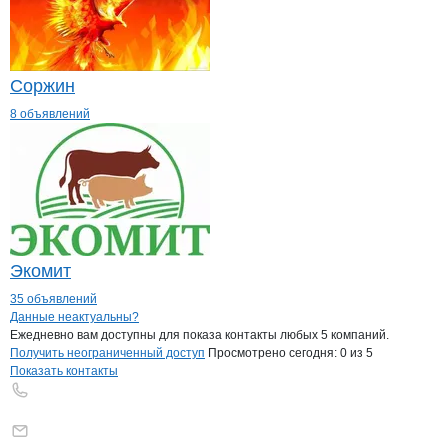
Соржин
8 объявлений
Экомит
35 объявлений
Контакты
компании
Яблонко Татьяна
+7(800)000-00-..
Данные неактуальны?
Ежедневно вам доступны для показа контакты любых 5 компаний.
Получить неограниченный доступ
Просмотрено сегодня:
0
из 5
Показать контакты