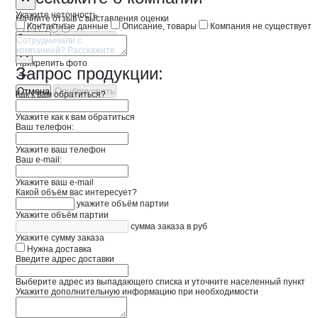
Укажите неточность
Начните отзыв с выставления оценки
Контактные данные
Описание, товары
Компания не существует
Отмена
Опубликовать
Прикрепить фото
Запрос продукции:
Отмена
Опубликовать
Как к вам обратиться?
Укажите как к вам обратиться
Ваш телефон:
Укажите ваш телефон
Ваш e-mail:
Укажите ваш e-mail
Какой объём вас интересует?
укажите объём партии
Укажите объём партии
сумма заказа в руб
Укажите сумму заказа
Нужна доставка
Введите адрес доставки
Выберите адрес из выпадающего списка и уточните населенный пункт
Укажите дополнительную информацию при необходимости