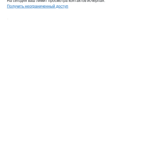
На сегодня ваш лимит просмотра контактов исчерпан.
Получить неограниченный доступ