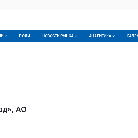
ИИ
ЛЮДИ
НОВОСТИ РЫНКА
АНАЛИТИКА
КАДР
логе компаний
Новости рынка мяса
Все
рхневолжский кожевенный завод»
олжский кожевенный завод»,
г компаний
Аналитика рынка яиц
Все
мпания
Подписаться на анали
Обзор рынка мяса
од», АО