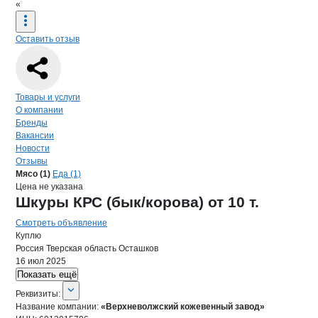
«
Оставить отзыв
Навигация по странице
компании
«Ве
Товары и услуги
О компании
Бренды
Вакансии
Новости
Отзывы
Продукция
«Верхневолжский кожев
Навигация по продуктам
компании
«Верхн
Мясо (1)
Еда (1)
Цена не указана
Шкуры КРС (бык/корова) от 10 т.
Смотреть объявление
Куплю
Россия
Тверская область
Осташков
16 июл 2025
Показать ещё
О компании
«Верхневолжский коже
Реквизиты
компании
«Верхневолжский к
Реквизиты:
Название компании:
«Верхневолжский кожевенный завод»