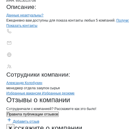
ИНН:
6913015706
Описание:
Контакты
компании
«Верхневолжски
+7(800)000-00-..
Данные неактуальны?
Ежедневно вам доступны для показа контакты любых 5 компаний.
Получи
Показать контакты
«Верхневолжский 
Сотрудники
компании
:
Александр Колобухин
менеджер отдела закупок сырья
Бренды
Вакансии в
компани
«Верхневолжский кожев
«Верхневолжский 
Избранные вакансии
Избранные резюме
Новости o
«Верхневолжский кожеве
«Верхневолжски
Отзывы
о компании
Сотрудничали с компанией? Расскажите как это было!
Правила публикации отзывов
Добавить отзыв
Форма обратной связи о неточностях 
«Верхневолж
Расскажите
о компании