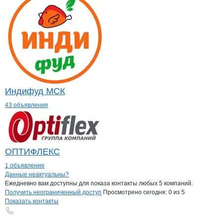
Индифуд МСК
43 объявления
ОПТИФЛЕКС
1 объявление
Контакты
компании
Варкада-Амур
+7(800)000-00-..
Данные неактуальны?
Ежедневно вам доступны для показа контакты любых 5 компаний.
Получить неограниченный доступ
Просмотрено сегодня:
0
из 5
Показать контакты