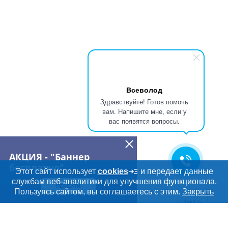
Всеволод
Здравствуйте! Готов помочь
вам. Напишите мне, если у
вас появятся вопросы.
АКЦИЯ - "Баннер
бесплатно"
Этот сайт использует
cookies
и передает данные
службам веб-аналитики для улучшения функционала.
ПЕРЕЙТИ
Дополнительная информация
Пользуясь сайтом, вы соглашаетесь с этим.
Закрыть
Поиск по сайту и ссы
Искать
Cсылки на полезные проекты