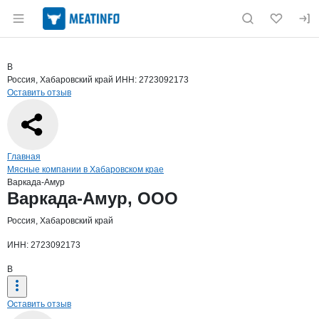
Раздел навигации по сайту meatinfo.ru
Краткая информация о компании
Варк
Страница компании
Варкада-
Страница компании
Варкада-Амур, ООО
В
Россия, Хабаровский край
ИНН: 2723092173
Оставить отзыв
Навигация по сайту
Главная
Мясные компании в Хабаровском крае
Варкада-Амур
Основная информация о компании
Варкада-Амур, ООО
Россия, Хабаровский край
ИНН: 2723092173
В
Оставить отзыв