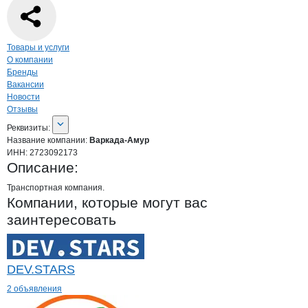
Навигация по странице
компании
Варк
Товары и услуги
О компании
Бренды
Вакансии
Новости
Отзывы
О компании
Варкада-Амур
Реквизиты
компании
Варкада-Амур
Реквизиты:
Название компании:
Варкада-Амур
ИНН:
2723092173
Описание:
Транспортная компания.
Компании, которые могут вас
заинтересовать
DEV.STARS
2 объявления