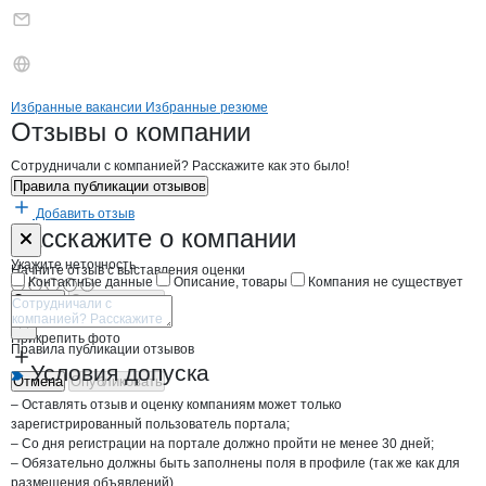
Бренды
Вакансии в
компани
Варкада-Амур
Варкада-Амур
Избранные вакансии
Избранные резюме
Новости o
Варкада-Амур, ООО
Варкада-Амур
Отзывы
о компании
Сотрудничали с компанией? Расскажите как это было!
Правила публикации отзывов
Добавить отзыв
Форма обратной связи о неточностях н
Варкада-Амур
Расскажите
о компании
Укажите неточность
Начните отзыв с выставления оценки
Контактные данные
Описание, товары
Компания не существует
Отмена
Опубликовать
Прикрепить фото
Правила публикации отзывов
Условия допуска
Отмена
Опубликовать
– Оставлять отзыв и оценку компаниям может только
зарегистрированный пользователь портала;
– Со дня регистрации на портале должно пройти не менее 30 дней;
– Обязательно должны быть заполнены поля в профиле (так же как для
размещения объявлений).