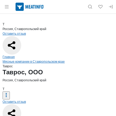
Раздел навигации по сайту meatinfo.ru
Краткая информация о компании
Тавр
Страница компании
Таврос, 
Страница компании
Таврос, ООО
Т
Россия, Ставропольский край
Оставить отзыв
Навигация по сайту
Главная
Мясные компании в Ставропольском крае
Таврос
Основная информация о компании
Таврос, ООО
Россия, Ставропольский край
Т
Оставить отзыв