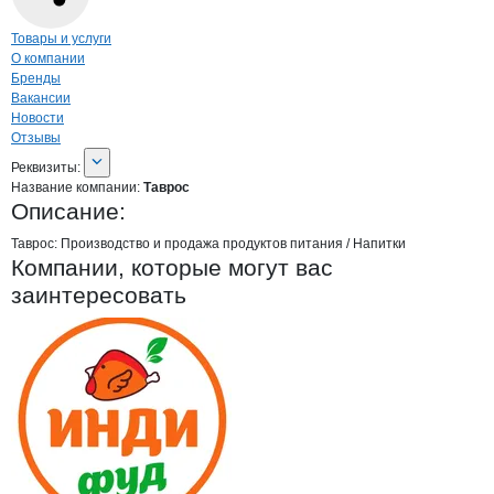
Навигация по странице
компании
Тавр
Товары и услуги
О компании
Бренды
Вакансии
Новости
Отзывы
О компании
Таврос
Реквизиты
компании
Таврос
Реквизиты:
Название компании:
Таврос
Описание:
Таврос: Производство и продажа продуктов питания / Напитки
Компании, которые могут вас
заинтересовать