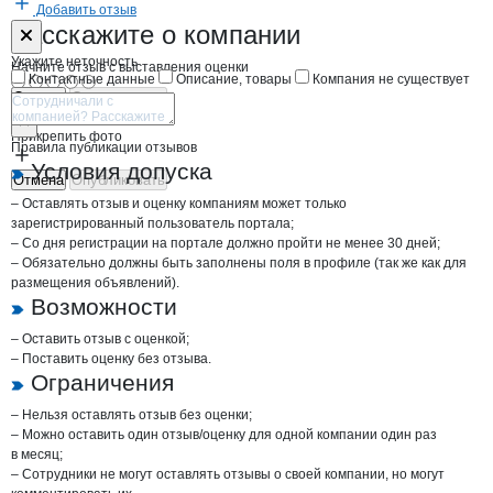
Добавить отзыв
Форма обратной связи о неточностях н
Таврос
Расскажите
о компании
Укажите неточность
Начните отзыв с выставления оценки
Контактные данные
Описание, товары
Компания не существует
Отмена
Опубликовать
Прикрепить фото
Правила публикации отзывов
Условия допуска
Отмена
Опубликовать
– Оставлять отзыв и оценку компаниям может только
зарегистрированный пользователь портала;
– Со дня регистрации на портале должно пройти не менее 30 дней;
– Обязательно должны быть заполнены поля в профиле (так же как для
размещения объявлений).
Возможности
– Оставить отзыв с оценкой;
– Поставить оценку без отзыва.
Ограничения
– Нельзя оставлять отзыв без оценки;
– Можно оставить один отзыв/оценку для одной компании один раз
в месяц;
– Сотрудники не могут оставлять отзывы о своей компании, но могут