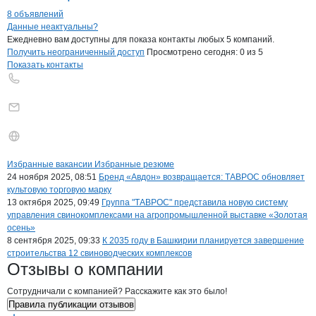
8 объявлений
Контакты
компании
Таврос
+7(800)000-00-..
Данные неактуальны?
Ежедневно вам доступны для показа контакты любых 5 компаний.
Получить неограниченный доступ
Просмотрено сегодня:
0
из 5
Показать контакты
Бренды
Вакансии в
компани
Таврос
Таврос
Избранные вакансии
Избранные резюме
Новости o
Таврос, ООО
24 ноября 2025, 08:51
Бренд «Авдон» возвращается: ТАВРОС обновляет
культовую торговую марку
13 октября 2025, 09:49
Группа "ТАВРОС" представила новую систему
управления свинокомплексами на агропромышленной выставке «Золотая
осень»
8 сентября 2025, 09:33
К 2035 году в Башкирии планируется завершение
строительства 12 свиноводческих комплексов
Таврос
Отзывы
о компании
Сотрудничали с компанией? Расскажите как это было!
Правила публикации отзывов