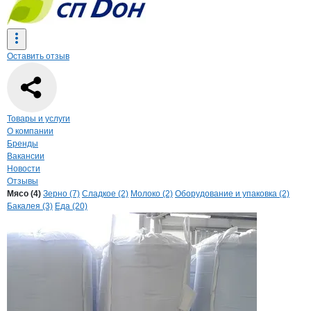
Оставить отзыв
Навигация по странице
компании
Крах
Товары и услуги
О компании
Бренды
Вакансии
Новости
Отзывы
Продукция
Крахмало-паточный заво
Навигация по продуктам
компании
Крахмал
Мясо (4)
Зерно (7)
Сладкое (2)
Молоко (2)
Оборудование и упаковка (2)
Бакалея (3)
Еда (20)