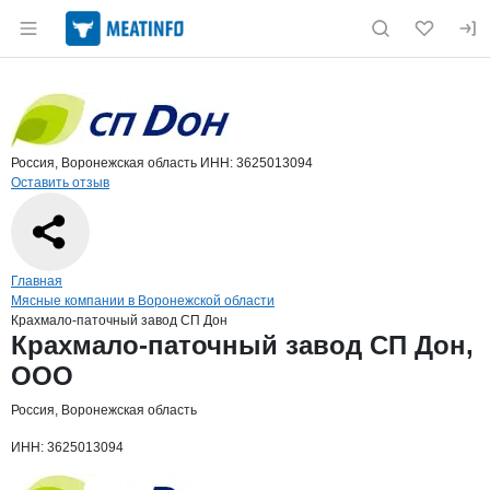
Раздел навигации по сайту meatinfo.ru
Краткая информация о компании
Крах
Страница компании
Крахмало
Страница компании
Крахмало-паточный завод СП Дон, ООО
Россия, Воронежская область
ИНН: 3625013094
Оставить отзыв
Навигация по сайту
Главная
Мясные компании в Воронежской области
Крахмало-паточный завод СП Дон
Основная информация о компании
Крахмало-паточный завод СП Дон,
ООО
Россия, Воронежская область
ИНН: 3625013094