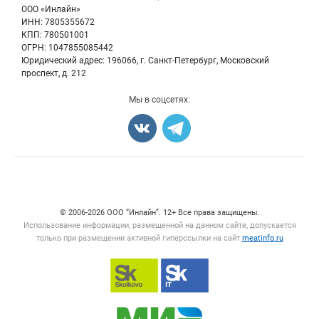
Энциклопедия
ООО «Инлайн»
Мясные полуфабрикаты
Для СМИ
ИНН: 7805355672
Бренды
КПП: 780501001
Мясные консервы
Мониторинг
ОГРН: 1047855085442
Мясные снеки
Юридический адрес: 196066, г. Санкт-Петербург, Московский
Вакансии
Яйца
проспект, д. 212
Блог
Добавить объявление
Мы в соцсетях:
Карта объявлений
Счетчики, авторское право, логотипы
© 2006‑2026 ООО “Инлайн”. 12+ Все права защищены.
Использование информации, размещенной на данном сайте, допускается
только при размещении активной гиперссылки на сайт
meatinfo.ru