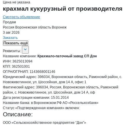
Цена не указана
крахмал кукурузный от производителя
Смотреть объявление
Продам
Россия
Воронежская область
Воронеж
3 авг 2026
Заказать
Показать ещё
О компании
Крахмало-паточный зав
Реквизиты
компании
Крахмало-паточный 
Реквизиты:
Название компании:
Крахмало-паточный завод СП Дон
ИНН:
3625013094
КПП:
362501001
ОГРН/ОГРНИП:
1143668001146
Юридический адрес:
396034, Воронежская область, Рамонский район, с.
Новоживотинное, ул. Шоссейная, дом 14 А, офис 1
Фактический адрес:
396034, Россия, Воронежская область, Рамонский
район, с. Новоживотинное, ул. Шоссейная, дом 14 А, оф
Дата регистрации
компании:
15.01.2014
Название банка:
в Воронежском РФ АО «Россельхозбанк»
Статус «Подтвержденная компания» включен:
Описание:
ООО «Сельскохозяйственное предприятие “Дон”» 
