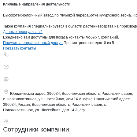
Ключевые направления деятельности:

Высокотехнологичный завод по глубокой переработке кукурузного зерна. Про
Также компания специализируется в области растениеводства на производс
Контакты
компании
Крахмало-паточн
+7(800)000-00-..
Данные неактуальны?
Ежедневно вам доступны для показа контакты любых 5 компаний.
Получить неограниченный доступ
Просмотрено сегодня:
0
из 5
Показать контакты
Юридический адрес:
396034, Воронежская область, Рамонский район,
с. Новоживотинное, ул. Шоссейная, дом 14 А, офис 1
Фактический адрес:
396034, Россия, Воронежская область, Рамонский район, с.
Новоживотинное, ул. Шоссейная, дом 14 А, оф
Крахмало-паточный
Сотрудники
компании
: