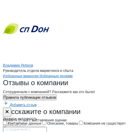
Владимир Ребров
Руководитель отдела маркетинга и сбыта
Бренды
Вакансии в
компани
Крахмало-паточный заво
Крахмало-паточный
Избранные вакансии
Избранные резюме
Новости o
Крахмало-паточный заво
Крахмало-паточн
Отзывы
о компании
Сотрудничали с компанией? Расскажите как это было!
Правила публикации отзывов
Добавить отзыв
Форма обратной связи о неточностях н
Крахмало-пат
Расскажите
о компании
Укажите неточность
Начните отзыв с выставления оценки
Контактные данные
Описание, товары
Компания не существует
Отмена
Опубликовать