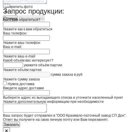
Прикрепить фото
Запрос продукции:
Отмена
Опубликовать
Как к вам обратиться?
Укажите как к вам обратиться
Ваш телефон:
Укажите ваш телефон
Ваш e-mail:
Укажите ваш e-mail
Какой объём вас интересует?
укажите объём партии
Укажите объём партии
сумма заказа в руб
Укажите сумму заказа
Нужна доставка
Введите адрес доставки
Выберите адрес из выпадающего списка и уточните населенный пункт
Укажите дополнительную информацию при необходимости
Ваш запрос будет отправлен в "ООО Крахмало-паточный завод СП Дон".
Ответ вы получите на свою личную почту или Вам перезвонят.
Заказать