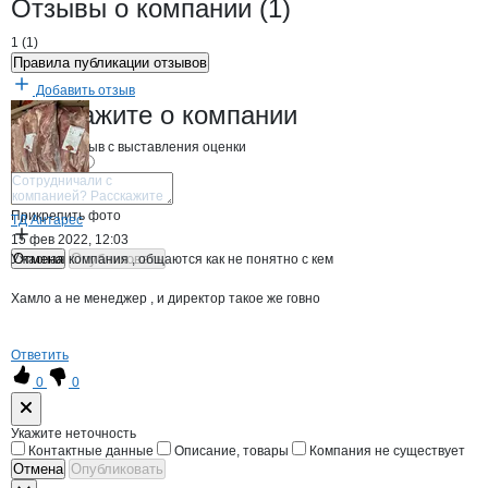
Новости o
Соболь, ООО
Соболь
Отзывы
о компании
(1)
1
(
1
)
Правила публикации отзывов
Добавить отзыв
Соболь
Расскажите
о компании
Начните отзыв с выставления оценки
Прикрепить фото
ТД Антарес
15 фев 2022, 12:03
Отмена
Опубликовать
Ужасная компания , общаются как не понятно с кем
Хамло а не менеджер , и директор такое же говно
Ответить
0
0
Форма обратной связи о неточностях н
Укажите неточность
Контактные данные
Описание, товары
Компания не существует
Отмена
Опубликовать