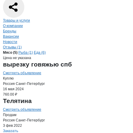
Навигация по странице
компании
Соб
Товары и услуги
О компании
Бренды
Вакансии
Новости
Отзывы (1)
Продукция
Соболь, ООО
Навигация по продуктам
компании
Соболь
Мясо (5)
Рыба (1)
Еда (6)
Цена не указана
вырезку говяжью спб
Смотреть объявление
Куплю
Россия
Санкт-Петербург
16 мая 2024
760.00 ₽
Телятина
Смотреть объявление
Продам
Россия
Санкт-Петербург
3 фев 2022
Заказать