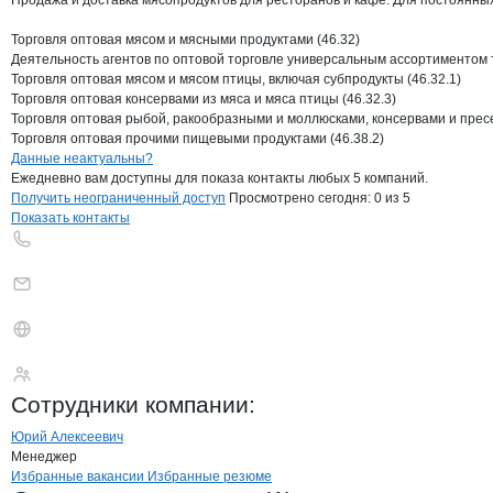
Продажа и доставка мясопродуктов для ресторанов и кафе. Для постоянных 
Торговля оптовая мясом и мясными продуктами (46.32)

Деятельность агентов по оптовой торговле универсальным ассортиментом то
Торговля оптовая мясом и мясом птицы, включая субпродукты (46.32.1)

Торговля оптовая консервами из мяса и мяса птицы (46.32.3)

Торговля оптовая рыбой, ракообразными и моллюсками, консервами и пресе
Торговля оптовая прочими пищевыми продуктами (46.38.2)
Контакты
компании
Соболь
+7(800)000-00-..
Данные неактуальны?
Ежедневно вам доступны для показа контакты любых 5 компаний.
Получить неограниченный доступ
Просмотрено сегодня:
0
из 5
Показать контакты
Соболь
Сотрудники
компании
:
Юрий Алексеевич
Менеджер
Бренды
Вакансии в
компани
Соболь
Соболь
Избранные вакансии
Избранные резюме