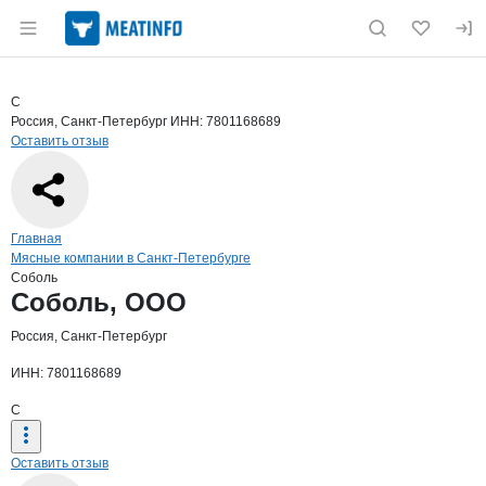
Раздел навигации по сайту meatinfo.ru
Краткая информация о компании
Собо
Страница компании
Соболь, 
Страница компании
Соболь, ООО
С
Россия, Санкт-Петербург
ИНН: 7801168689
Оставить отзыв
Навигация по сайту
Главная
Мясные компании в Санкт-Петербурге
Соболь
Основная информация о компании
Соболь, ООО
Россия, Санкт-Петербург
ИНН: 7801168689
С
Оставить отзыв