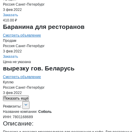
Россия
Санкт-Петербург
3 фев 2022
Заказать
410.00 ₽
Баранина для ресторанов
Смотреть объявление
Продам
Россия
Санкт-Петербург
3 фев 2022
Заказать
Цена не указана
вырезку гов. Беларусь
Смотреть объявление
Куплю
Россия
Санкт-Петербург
3 фев 2022
Показать ещё
О компании
Соболь
Реквизиты
компании
Соболь
Реквизиты:
Название компании:
Соболь
ИНН:
7801168689
Описание: