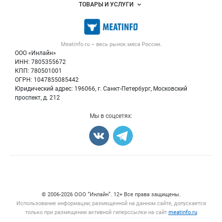
Объявления
ТОВАРЫ И УСЛУГИ
Размещение рекламы
Каталог компаний
Мясо, мясопродукты
Публичная оферта
Новости рынка
Скот в живом весе
Контактная информация
Форум
Meatinfo.ru – весь
рынок мяса
России.
Колбасы, сосиски, деликатесы
Политика обработки персональных данных
Энциклопедия
ООО «Инлайн»
Мясные полуфабрикаты
Для СМИ
ИНН: 7805355672
Бренды
КПП: 780501001
Мясные консервы
Мониторинг
ОГРН: 1047855085442
Мясные снеки
Юридический адрес: 196066, г. Санкт-Петербург, Московский
Вакансии
Яйца
проспект, д. 212
Блог
Добавить объявление
Мы в соцсетях:
Карта объявлений
Счетчики, авторское право, логотипы
© 2006‑2026 ООО “Инлайн”. 12+ Все права защищены.
Использование информации, размещенной на данном сайте, допускается
только при размещении активной гиперссылки на сайт
meatinfo.ru