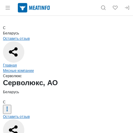
Раздел навигации по сайту meatinfo.ru
Краткая информация о компании
Серв
Страница компании
Серволюк
Страница компании
Серволюкс, АО
С
Беларусь
Оставить отзыв
Навигация по сайту
Главная
Мясные компании
Серволюкс
Основная информация о компании
Серволюкс, АО
Беларусь
С
Оставить отзыв