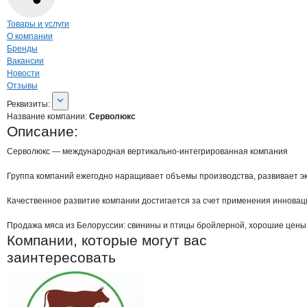
Навигация по странице
компании
Серв
Товары и услуги
О компании
Бренды
Вакансии
Новости
Отзывы
О компании
Серволюкс
Реквизиты
компании
Серволюкс
Реквизиты:
Название компании:
Серволюкс
Описание:
Серволюкс — международная вертикально-интегрированная компания

Группа компаний ежегодно наращивает объемы производства, развивает эксп
Качественное развитие компании достигается за счет применения инноваци
Продажа мяса из Белоруссии: свинины и птицы бройлерной, хорошие цены,
Компании, которые могут вас
заинтересовать