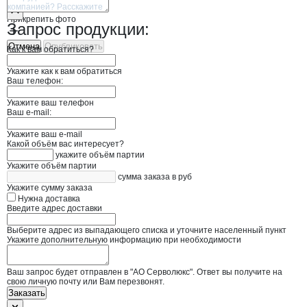
Прикрепить фото
Запрос продукции:
Отмена
Опубликовать
Как к вам обратиться?
Укажите как к вам обратиться
Ваш телефон:
Укажите ваш телефон
Ваш e-mail:
Укажите ваш e-mail
Какой объём вас интересует?
укажите объём партии
Укажите объём партии
сумма заказа в руб
Укажите сумму заказа
Нужна доставка
Введите адрес доставки
Выберите адрес из выпадающего списка и уточните населенный пункт
Укажите дополнительную информацию при необходимости
Ваш запрос будет отправлен в "АО Серволюкс". Ответ вы получите на
свою личную почту или Вам перезвонят.
Заказать