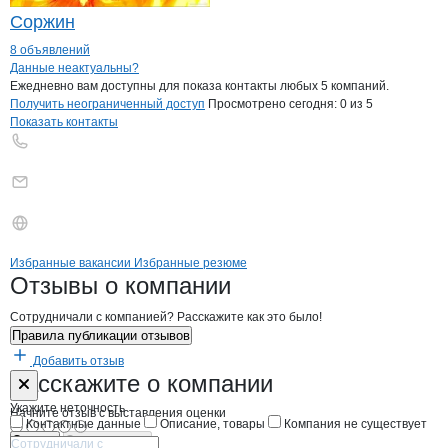
Соржин
8 объявлений
Контакты
компании
Серволюкс
+7(800)000-00-..
Данные неактуальны?
Ежедневно вам доступны для показа контакты любых 5 компаний.
Получить неограниченный доступ
Просмотрено сегодня:
0
из 5
Показать контакты
Бренды
Вакансии в
компани
Серволюкс
Серволюкс
Избранные вакансии
Избранные резюме
Новости o
Серволюкс, АО
Серволюкс
Отзывы
о компании
Сотрудничали с компанией? Расскажите как это было!
Правила публикации отзывов
Добавить отзыв
Форма обратной связи о неточностях н
Серволюкс
Расскажите
о компании
Укажите неточность
Начните отзыв с выставления оценки
Контактные данные
Описание, товары
Компания не существует
Отмена
Опубликовать