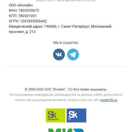
Meatinfo.ru – весь
рынок мяса
России.
Колбасы, сосиски, деликатесы
Политика обработки персональных данных
Энциклопедия
ООО «Инлайн»
Мясные полуфабрикаты
Для СМИ
ИНН: 7805355672
Бренды
КПП: 780501001
Мясные консервы
Мониторинг
ОГРН: 1047855085442
Мясные снеки
Юридический адрес: 196066, г. Санкт-Петербург, Московский
Вакансии
Яйца
проспект, д. 212
Блог
Добавить объявление
Мы в соцсетях:
Карта объявлений
Счетчики, авторское право, логотипы
© 2006‑2026 ООО “Инлайн”. 12+ Все права защищены.
Использование информации, размещенной на данном сайте, допускается
только при размещении активной гиперссылки на сайт
meatinfo.ru