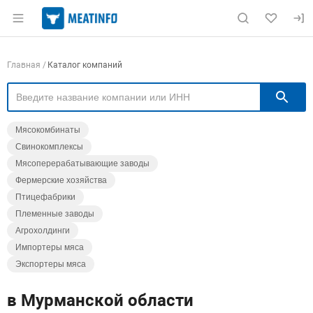
Раздел навигации по сайту meatinfo.ru
Навигация по компаниям
Главная
Каталог компаний
П
Мясокомбинаты
Свинокомплексы
Мясоперерабатывающие заводы
Фермерские хозяйства
Птицефабрики
Племенные заводы
Агрохолдинги
Импортеры мяса
Экспортеры мяса
в Мурманской области