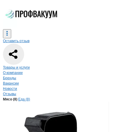
Оставить отзыв
Навигация по странице
компании
УПА
Товары и услуги
О компании
Бренды
Вакансии
Новости
Отзывы
Продукция
УПАКОВЩИК, ООО
Навигация по продуктам
компании
УПАКО
Мясо (8)
Еда (8)