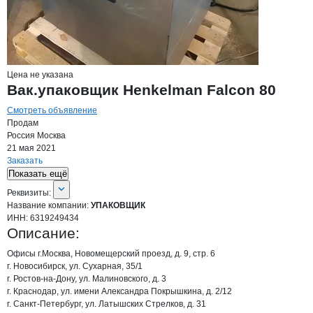
Цена не указана
Вак.упаковщик Henkelman Falcon 80
Смотреть объявление
Продам
Россия
Москва
21 мая 2021
Заказать
Показать ещё
О компании
УПАКОВЩИК
Реквизиты
компании
УПАКОВЩИК
Реквизиты:
Название компании:
УПАКОВЩИК
ИНН:
6319249434
Описание:
Офисы г.Москва, Новомещерский проезд, д. 9, стр. 6

г. Новосибирск, ул. Сухарная, 35/1

г. Ростов-на-Дону, ул. Малиновского, д. 3

г. Краснодар, ул. имени Александра Покрышкина, д. 2/12

г. Санкт-Петербург, ул. Латышских Стрелков, д. 31
