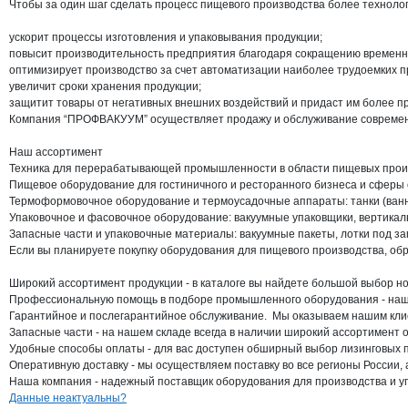
Чтобы за один шаг сделать процесс пищевого производства более техноло
ускорит процессы изготовления и упаковывания продукции;

повысит производительность предприятия благодаря сокращению временны
оптимизирует производство за счет автоматизации наиболее трудоемких пр
увеличит сроки хранения продукции;

защитит товары от негативных внешних воздействий и придаст им более пр
Компания “ПРОФВАКУУМ” осуществляет продажу и обслуживание современног
Наш ассортимент

Техника для перерабатывающей промышленности в области пищевых произв
Пищевое оборудование для гостиничного и ресторанного бизнеса и сферы о
Термоформовочное оборудование и термоусадочные аппараты: танки (ванны
Упаковочное и фасовочное оборудование: вакуумные упаковщики, вертикаль
Запасные части и упаковочные материалы: вакуумные пакеты, лотки под за
Если вы планируете покупку оборудования для пищевого производства, об
Широкий ассортимент продукции - в каталоге вы найдете большой выбор нов
Профессиональную помощь в подборе промышленного оборудования - наши 
Гарантийное и послегарантийное обслуживание.  Мы оказываем нашим клие
Запасные части - на нашем складе всегда в наличии широкий ассортимент 
Удобные способы оплаты - для вас доступен обширный выбор лизинговых п
Оперативную доставку - мы осуществляем поставку во все регионы России, 
Наша компания - надежный поставщик оборудования для производства и упа
Контакты
компании
УПАКОВЩИК
+7(800)000-00-..
Данные неактуальны?