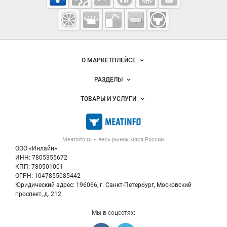
Meatinfo.ru —
мясо и
мясопродукты
Важные разделы и контакты
Навигация по сайту
О МАРКЕТПЛЕЙСЕ
Новости Meatinfo.ru
РАЗДЕЛЫ
Услуги и цены
Объявления
ТОВАРЫ И УСЛУГИ
Размещение рекламы
Каталог компаний
Мясо, мясопродукты
Публичная оферта
Новости рынка
Скот в живом весе
Контактная информация
Форум
Meatinfo.ru – весь
рынок мяса
России.
Колбасы, сосиски, деликатесы
Политика обработки персональных данных
Энциклопедия
ООО «Инлайн»
Мясные полуфабрикаты
Для СМИ
ИНН: 7805355672
Бренды
КПП: 780501001
Мясные консервы
Мониторинг
ОГРН: 1047855085442
Мясные снеки
Юридический адрес: 196066, г. Санкт-Петербург, Московский
Вакансии
Яйца
проспект, д. 212
Блог
Добавить объявление
Мы в соцсетях:
Карта объявлений