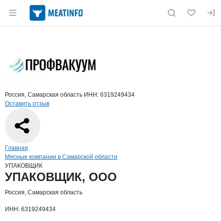
Раздел навигации по сайту meatinfo.ru
Краткая информация о компании
УПА
Страница компании
УПАКОВЩ
Страница компании
УПАКОВЩИК, ООО
Россия, Самарская область
ИНН: 6319249434
Оставить отзыв
Навигация по сайту
Главная
Мясные компании в Самарской области
УПАКОВЩИК
Основная информация о компании
УПАКОВЩИК, ООО
Россия, Самарская область
ИНН: 6319249434