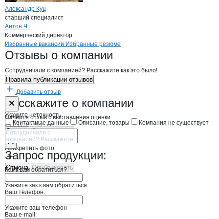
Александр Куц
старший специалист
Антон Ч
Коммерческий директор
Бренды
Вакансии в
компани
УПАКОВЩИК
УПАКОВЩИК
Избранные вакансии
Избранные резюме
Новости o
УПАКОВЩИК, ООО
УПАКОВЩИК
Отзывы
о компании
Сотрудничали с компанией? Расскажите как это было!
Правила публикации отзывов
Добавить отзыв
Форма обратной связи о неточностях н
УПАКОВЩИК
Расскажите
о компании
Укажите неточность
Начните отзыв с выставления оценки
Контактные данные
Описание, товары
Компания не существует
Отмена
Опубликовать
Прикрепить фото
Запрос продукции:
Отмена
Опубликовать
Как к вам обратиться?
Укажите как к вам обратиться
Ваш телефон:
Укажите ваш телефон
Ваш e-mail: