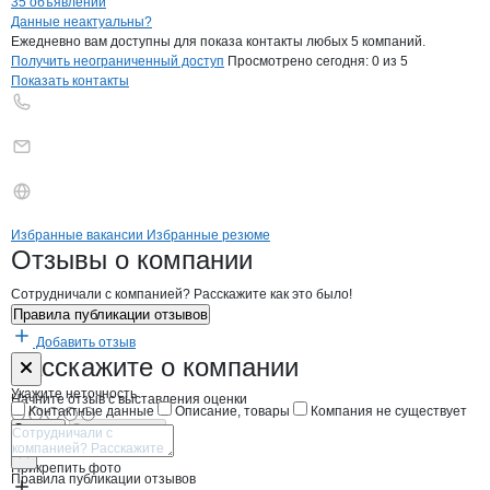
35 объявлений
Контакты
компании
ПРОИЗВОДСТВЕН
+7(800)000-00-..
Данные неактуальны?
Ежедневно вам доступны для показа контакты любых 5 компаний.
Получить неограниченный доступ
Просмотрено сегодня:
0
из 5
Показать контакты
Бренды
Вакансии в
компани
ПРОИЗВОДСТВЕННАЯ К
ПРОИЗВОДСТВЕНН
Избранные вакансии
Избранные резюме
Новости o
ПРОИЗВОДСТВЕННАЯ КО
ПРОИЗВОДСТВЕН
Отзывы
о компании
Сотрудничали с компанией? Расскажите как это было!
Правила публикации отзывов
Добавить отзыв
Форма обратной связи о неточностях н
ПРОИЗВОДСТ
Расскажите
о компании
Укажите неточность
Начните отзыв с выставления оценки
Контактные данные
Описание, товары
Компания не существует
Отмена
Опубликовать
Прикрепить фото
Правила публикации отзывов