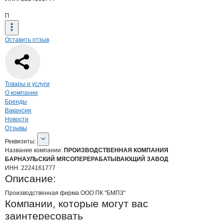
П
Оставить отзыв
Навигация по странице
компании
ПРО
Товары и услуги
О компании
Бренды
Вакансии
Новости
Отзывы
О компании
ПРОИЗВОДСТВЕННАЯ К
Реквизиты
компании
ПРОИЗВОДСТВЕННА
Реквизиты:
Название компании:
ПРОИЗВОДСТВЕННАЯ КОМПАНИЯ
БАРНАУЛЬСКИЙ МЯСОПЕРЕРАБАТЫВАЮЩИЙ ЗАВОД
ИНН:
2224161777
Описание:
Производственная фирма ООО ПК "БМПЗ"
Компании, которые могут вас
заинтересовать