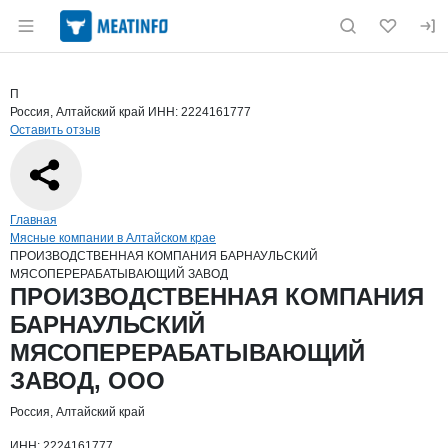
Раздел навигации по сайту meatinfo.ru
Краткая информация о компании
ПРО
Страница компании
ПРОИЗВО
Страница компании
ПРОИЗВОДСТВЕННАЯ КОМПАНИЯ БАРНАУЛЬСКИЙ 
П
Россия, Алтайский край
ИНН: 2224161777
Оставить отзыв
Навигация по сайту
Главная
Мясные компании в Алтайском крае
ПРОИЗВОДСТВЕННАЯ КОМПАНИЯ БАРНАУЛЬСКИЙ
МЯСОПЕРЕРАБАТЫВАЮЩИЙ ЗАВОД
Основная информация о компании
ПРОИЗВОДСТВЕННАЯ КОМПАНИЯ
БАРНАУЛЬСКИЙ
МЯСОПЕРЕРАБАТЫВАЮЩИЙ
ЗАВОД, ООО
Россия, Алтайский край
ИНН: 2224161777