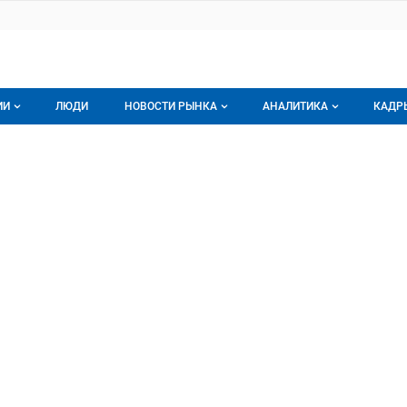
ИИ
ЛЮДИ
НОВОСТИ РЫНКА
АНАЛИТИКА
КАДР
логе компаний
Новости рынка мяса
Все
 Богородский
ородский, ООО
г компаний
Аналитика рынка яиц
Все
мпания
Подписаться на анали
Обзор рынка мяса