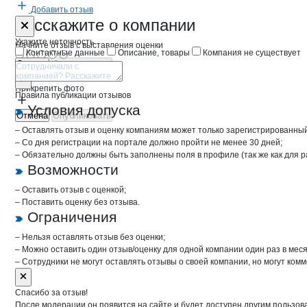
Добавить отзыв
Форма обратной связи о неточностях 
МПЗ Богород
Расскажите
о компании
Укажите неточность
Начните отзыв с выставления оценки
Контактные данные
Описание, товары
Компания не существует
Отмена
Опубликовать
Прикрепить фото
Правила публикации отзывов
Условия допуска
Отмена
Опубликовать
– Оставлять отзыв и оценку компаниям может только зарегистрированны
– Со дня регистрации на портале должно пройти не менее 30 дней;
– Обязательно должны быть заполнены поля в профиле (так же как для 
Возможности
– Оставить отзыв с оценкой;
– Поставить оценку без отзыва.
Ограничения
– Нельзя оставлять отзыв без оценки;
– Можно оставить один отзыв/оценку для одной компании один раз в меся
– Сотрудники не могут оставлять отзывы о своей компании, но могут комм
Спасибо за отзыв!
После модерации он появится на сайте и будет доступен другим пользов