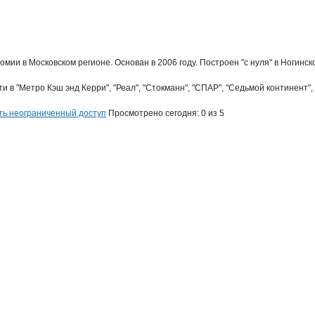
мии в Московском регионе. Основан в 2006 году. Построен "с нуля" в Ногин
"Метро Кэш энд Керри", "Реал", "Стокманн", "СПАР", "Седьмой континент",  Ин
й
ть неограниченный доступ
Просмотрено сегодня:
0
из 5