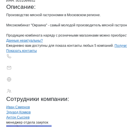
ИНН:
5031064652
Описание:
Производство мясной гастрономии в Московском регионе.

Мясокомбинат "Окраина" - самый молодой производитель мясной гастроно
Продукцию комбината наряду с розничными магазинами можно приобрести в 
Контакты
компании
МПЗ Богородски
+7(800)000-00-..
Данные неактуальны?
Ежедневно вам доступны для показа контакты любых 5 компаний.
Получи
Показать контакты
МПЗ Богородский
Сотрудники
компании
:
Иван Смирнов
Эдуард Комков
Антон Сысоев
менеджер отдела закупок