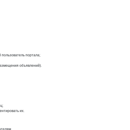
на странице
ский
й пользователь портала;
размещения объявлений).
ц;
ентировать их.
ателям.