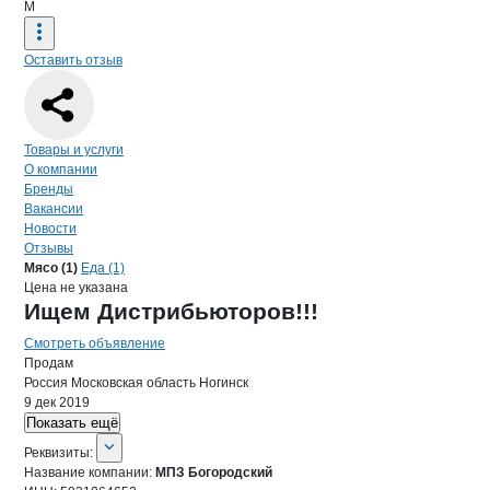
М
Оставить отзыв
Навигация по странице
компании
МПЗ
Товары и услуги
О компании
Бренды
Вакансии
Новости
Отзывы
Продукция
МПЗ Богородский, ООО
Навигация по продуктам
компании
МПЗ Бо
Мясо (1)
Еда (1)
Цена не указана
Ищем Дистрибьюторов!!!
Смотреть объявление
Продам
Россия
Московская область
Ногинск
9 дек 2019
Показать ещё
О компании
МПЗ Богородский
Реквизиты
компании
МПЗ Богородский
Реквизиты:
Название компании:
МПЗ Богородский