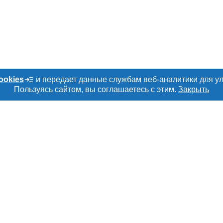
ookies
и передает данные службам веб-аналитики для у
Пользуясь сайтом, вы соглашаетесь с этим.
Закрыть
о сайту
Е
РАЗДЕЛЫ
ТОВАРЫ И УСЛУ
ru
Объявления
Мясо, мясопроду
Каталог компаний
Скот в живом вес