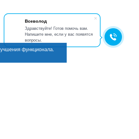
Всеволод
Здравствуйте! Готов помочь вам.
Напишите мне, если у вас появятся
вопросы.
лучшения функционала.
Искать
Поиск
ГИ
Мы в соцсетях:
кты
е