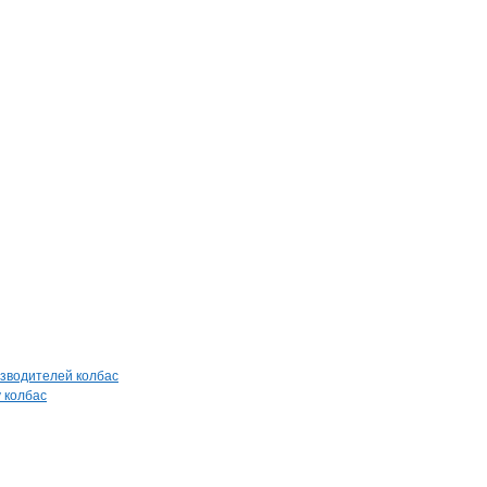
зводителей колбас
 колбас
й