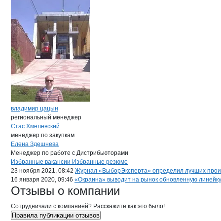
владимир цацын
региональный менеджер
Стас Хмелевский
менеджер по закупкам
Елена Здешнева
Менеджер по работе с Дистрибьюторами
Бренды
Вакансии в
компани
МПЗ Богородский
МПЗ Богородский
Избранные вакансии
Избранные резюме
Новости o
МПЗ Богородский, ООО
23 ноября 2021, 08:42
Журнал «ВыборЭксперта» определил лучших прои
16 января 2020, 09:46
«Окраина» выводит на рынок обновленную линейку
МПЗ Богородски
Отзывы
о компании
Сотрудничали с компанией? Расскажите как это было!
Правила публикации отзывов