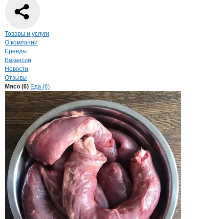
Навигация по странице
компании
Ники
Товары и услуги
О компании
Бренды
Вакансии
Новости
Отзывы
Продукция
Никифорова Н.С., ИП
Навигация по продуктам
компании
Никифор
Мясо (6)
Еда (6)