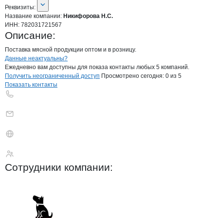
О компании
Никифорова Н.С.
Реквизиты
компании
Никифорова Н.С.
Реквизиты:
Название компании:
Никифорова Н.С.
ИНН:
782031721567
Описание:
Поставка мясной продукции оптом и в розницу.
Контакты
компании
Никифорова Н.С.
+7(800)000-00-..
Данные неактуальны?
Ежедневно вам доступны для показа контакты любых 5 компаний.
Получить неограниченный доступ
Просмотрено сегодня:
0
из 5
Показать контакты
Никифорова Н.С.
Сотрудники
компании
: