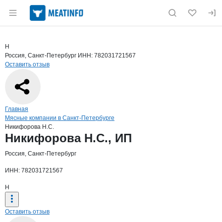
Раздел навигации по сайту meatinfo.ru
Краткая информация о компании
Ники
Страница компании
Никифоров
Страница компании
Никифорова Н.С., ИП
Н
Россия, Санкт-Петербург
ИНН: 782031721567
Оставить отзыв
Навигация по сайту
Главная
Мясные компании в Санкт-Петербурге
Никифорова Н.С.
Основная информация о компании
Никифорова Н.С., ИП
Россия, Санкт-Петербург
ИНН: 782031721567
Н
Оставить отзыв