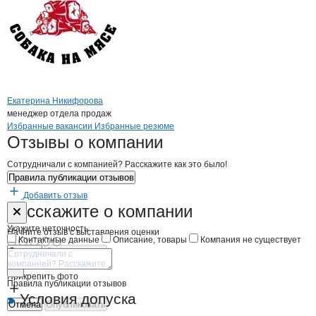
Екатерина Никифорова
менеджер отдела продаж
Бренды
Вакансии в
компани
Никифорова Н.С.
Никифорова Н.С.
Избранные вакансии
Избранные резюме
Новости o
Никифорова Н.С., ИП
Никифорова Н.С.
Отзывы
о компании
Сотрудничали с компанией? Расскажите как это было!
Правила публикации отзывов
Добавить отзыв
Форма обратной связи о неточностях н
Никифорова Н
Расскажите
о компании
Укажите неточность
Начните отзыв с выставления оценки
Контактные данные
Описание, товары
Компания не существует
Отмена
Опубликовать
Прикрепить фото
Правила публикации отзывов
Условия допуска
Отмена
Опубликовать