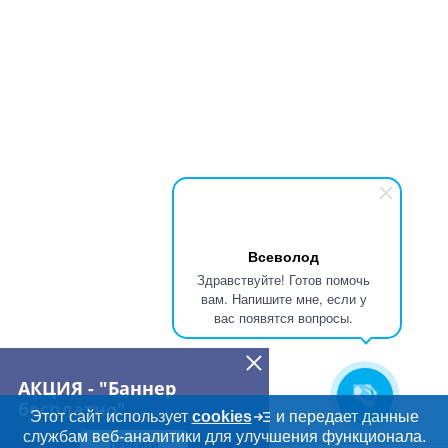
Всеволод
Здравствуйте! Готов помочь
вам. Напишите мне, если у
вас появятся вопросы.
АКЦИЯ - "Баннер
бесплатно"
Этот сайт использует
cookies
и передает данные
службам веб-аналитики для улучшения функционала.
ПЕРЕЙТИ