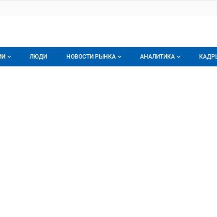
ИИ
ЛЮДИ
НОВОСТИ РЫНКА
АНАЛИТИКА
КАДР
логе компаний
Новости рынка мяса
Все
 КО
 ООО
г компаний
Аналитика рынка яиц
Все
мпания
Подписаться на анали
Обзор рынка мяса