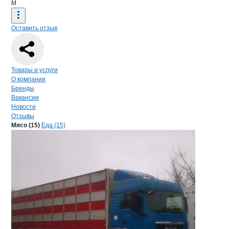
М
Оставить отзыв
Навигация по странице
компании
Мяс
Товары и услуги
О компании
Бренды
Вакансии
Новости
Отзывы
Продукция
Мяс КО, ООО
Навигация по продуктам
компании
Мяс КО
Мясо (15)
Еда (15)