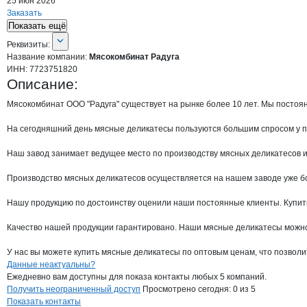
25 июн 2026
Заказать
Показать ещё
О компании
Мясокомбинат Радуга
Реквизиты
компании
Мясокомбинат Радуг
Реквизиты:
Название компании:
Мясокомбинат Радуга
ИНН:
7723751820
Описание:
Мясокомбинат ООО "Радуга" существует на рынке более 10 лет. Мы постоя
На сегодняшний день мясные деликатесы пользуются большим спросом у по
Наш завод занимает ведущее место по производству мясных деликатесов и
Производство мясных деликатесов осуществляется на нашем заводе уже бо
Нашу продукцию по достоинству оценили наши постоянные клиенты. Купить
Качество нашей продукции гарантировано. Наши мясные деликатесы можно 
У нас вы можете купить мясные деликатесы по оптовым ценам, что позвол
Контакты
компании
Мясокомбинат Ра
+7(800)000-00-..
Данные неактуальны?
Ежедневно вам доступны для показа контакты любых 5 компаний.
Получить неограниченный доступ
Просмотрено сегодня:
0
из 5
Показать контакты