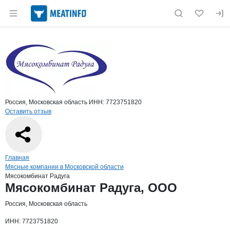
Раздел навигации по сайту meatinfo.ru
Краткая информация о компании
Мясо
Страница компании
Мясокомб
Страница компании
Мясокомбинат Радуга, ООО
Россия, Московская область
ИНН: 7723751820
Оставить отзыв
Навигация по сайту
Главная
Мясные компании в Московской области
Мясокомбинат Радуга
Основная информация о компании
Мясокомбинат Радуга, ООО
Россия, Московская область
ИНН: 7723751820