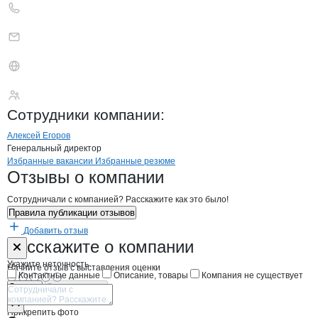
Мясокомбинат Раду
Сотрудники
компании
:
Алексей Егоров
Генеральный директор
Бренды
Вакансии в
компани
Мясокомбинат Радуга
Мясокомбинат Раду
Избранные вакансии
Избранные резюме
Новости o
Мясокомбинат Радуга, О
Мясокомбинат Ра
Отзывы
о компании
Сотрудничали с компанией? Расскажите как это было!
Правила публикации отзывов
Добавить отзыв
Форма обратной связи о неточностях н
Мясокомбинат
Расскажите
о компании
Укажите неточность
Начните отзыв с выставления оценки
Контактные данные
Описание, товары
Компания не существует
Отмена
Опубликовать
Прикрепить фото