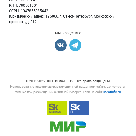
ИНН: 7805355672
Бренды
КПП: 780501001
Мясные консервы
Мониторинг
ОГРН: 1047855085442
Мясные снеки
Юридический адрес: 196066, г. Санкт-Петербург, Московский
Вакансии
Яйца
проспект, д. 212
Блог
Добавить объявление
Мы в соцсетях:
Карта объявлений
Счетчики, авторское право, логотипы
© 2006‑2026 ООО “Инлайн”. 12+ Все права защищены.
Использование информации, размещенной на данном сайте, допускается
только при размещении активной гиперссылки на сайт
meatinfo.ru