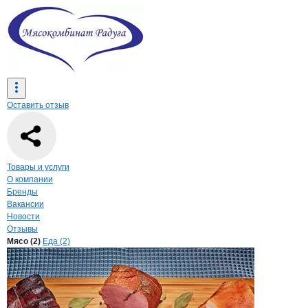
Оставить отзыв
Навигация по странице
компании
Мясо
Товары и услуги
О компании
Бренды
Вакансии
Новости
Отзывы
Продукция
Мясокомбинат Радуга, О
Навигация по продуктам
компании
Мясоком
Мясо (2)
Еда (2)