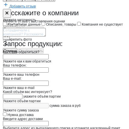
Добавить отзыв
Форма обратной связи о неточностях н
Мясо из Хакас
Расскажите
о компании
Укажите неточность
Начните отзыв с выставления оценки
Контактные данные
Описание, товары
Компания не существует
Отмена
Опубликовать
Прикрепить фото
Запрос продукции:
Отмена
Опубликовать
Как к вам обратиться?
Укажите как к вам обратиться
Ваш телефон:
Укажите ваш телефон
Ваш e-mail:
Укажите ваш e-mail
Какой объём вас интересует?
укажите объём партии
Укажите объём партии
сумма заказа в руб
Укажите сумму заказа
Нужна доставка
Введите адрес доставки
Выберите адрес из выпадающего списка и уточните населенный пункт