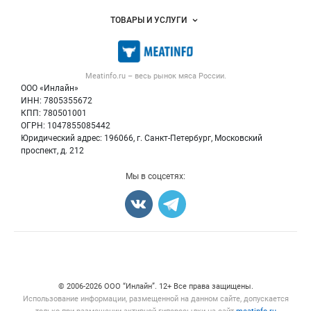
Услуги и цены
Объявления
ТОВАРЫ И УСЛУГИ
Размещение рекламы
Каталог компаний
Мясо, мясопродукты
Публичная оферта
Новости рынка
Скот в живом весе
Контактная информация
Форум
Meatinfo.ru – весь
рынок мяса
России.
Колбасы, сосиски, деликатесы
Политика обработки персональных данных
Энциклопедия
ООО «Инлайн»
Мясные полуфабрикаты
Для СМИ
ИНН: 7805355672
Бренды
КПП: 780501001
Мясные консервы
Мониторинг
ОГРН: 1047855085442
Мясные снеки
Юридический адрес: 196066, г. Санкт-Петербург, Московский
Вакансии
Яйца
проспект, д. 212
Блог
Добавить объявление
Мы в соцсетях:
Карта объявлений
Счетчики, авторское право, логотипы
© 2006‑2026 ООО “Инлайн”. 12+ Все права защищены.
Использование информации, размещенной на данном сайте, допускается