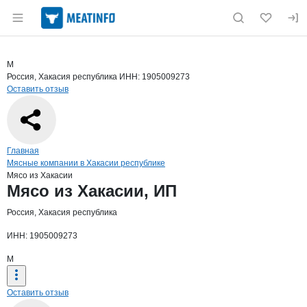
Раздел навигации по сайту meatinfo.ru
Краткая информация о компании
Мясо
Страница компании
Мясо из Х
Страница компании
Мясо из Хакасии, ИП
М
Россия, Хакасия республика
ИНН: 1905009273
Оставить отзыв
Навигация по сайту
Главная
Мясные компании в Хакасии республике
Мясо из Хакасии
Основная информация о компании
Мясо из Хакасии, ИП
Россия, Хакасия республика
ИНН: 1905009273
М
Оставить отзыв