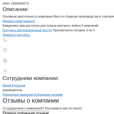
ИНН:
1905009273
Описание:
Основная деятельность компании Мясо из Хакасии производство и торговл
Контакты
компании
Мясо из Хакасии
+7(800)000-00-..
Данные неактуальны?
Ежедневно вам доступны для показа контакты любых 5 компаний.
Получить неограниченный доступ
Просмотрено сегодня:
0
из 5
Показать контакты
Мясо из Хакасии
Сотрудники
компании
:
Юрий Кузнецов
руководитель
Бренды
Вакансии в
компани
Мясо из Хакасии
Мясо из Хакасии
Избранные вакансии
Избранные резюме
Новости o
Мясо из Хакасии, ИП
Мясо из Хакасии
Отзывы
о компании
Сотрудничали с компанией? Расскажите как это было!
Правила публикации отзывов