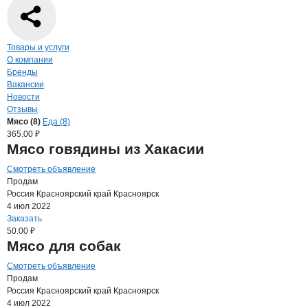
Навигация по странице
компании
Мясо
Товары и услуги
О компании
Бренды
Вакансии
Новости
Отзывы
Продукция
Мясо из Хакасии, ИП
Навигация по продуктам
компании
Мясо из
Мясо (8)
Еда (8)
365.00 ₽
Мясо говядины из Хакасии
Смотреть объявление
Продам
Россия
Красноярский край
Красноярск
4 июл 2022
Заказать
50.00 ₽
Мясо для собак
Смотреть объявление
Продам
Россия
Красноярский край
Красноярск
4 июл 2022