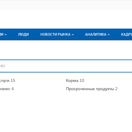
ИИ
ЛЮДИ
НОВОСТИ РЫНКА
АНАЛИТИКА
КАДР
логе компаний
Новости рынка мяса
Все
ниям
г компаний
Аналитика рынка яиц
Все
мпания
Подписаться на анали
слуги
15
Корма
10
Обзор рынка мяса
изнес
4
Просроченные продукты
2