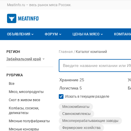
Раздел навигации по сайту meatinfo.ru
Meatinfo.ru – весь
рынок мяса
России.
Авторизация и меню пользователя
Навигация по разделам сайта meatinfo.ru
ОБЪЯВЛЕНИЯ
ФОРУМ
ЦЕНЫ НА МЯСО
КОМПАН
Объявления
Все темы
О мониторингах
О ката
Навигация по компа
РЕГИОН
Главная
Каталог компаний
Забайкальский край
Горячее предложение
Избранные
Актуальные мониторинги
Катало
Мои объявления
С моим участием
Цены на мясо
Моя ко
РУБРИКА
Хранение
25
У
Заявки на покупку мяса
Цены на скот
Все
Логистика
5
Б
Мясо, мясопродукты
Инструкция по работе на доске
Обзор рынка
Искать в текущем разделе
Скот в живом весе
Отзывы
Мясокомбинаты
Колбасы, сосиски,
деликатесы
Свинокомплексы
Мясоперерабатывающие заводы
Мясные полуфабрикаты
Фермерские хозяйства
Мясные консервы