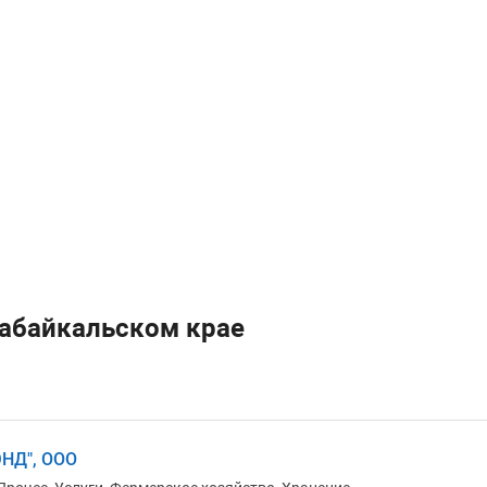
Забайкальском крае
ЭНД", ООО