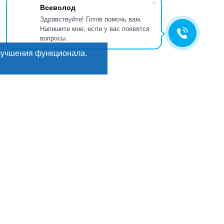
Всеволод
Здравствуйте! Готов помочь вам.
Напишите мне, если у вас появятся
вопросы.
лучшения функционала.
Искать
Поиск
ГИ
Мы в соцсетях:
кты
е
, деликатесы
рикаты