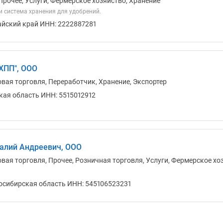
Прочее, Услуги, Фермерское хозяйство, Хранение
и система хранения для удобрений.
айский край ИНН: 2222887281
ХПП", ООО
овая торговля, Переработчик, Хранение, Экспортер
кая область ИНН: 5515012912
алий Андреевич, ООО
вая торговля, Прочее, Розничная торговля, Услуги, Фермерское хо
осибирская область ИНН: 545106523231