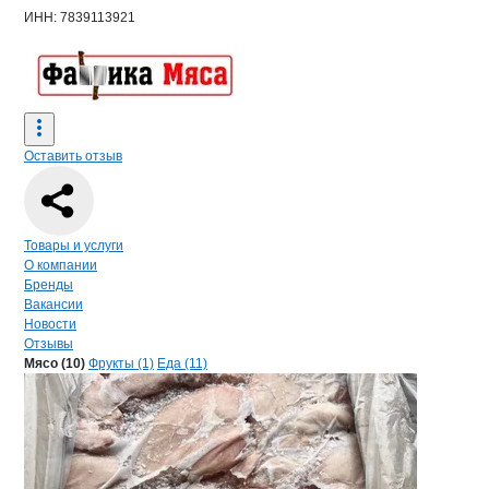
ИНН: 7839113921
Оставить отзыв
Навигация по странице
компании
Фаб
Товары и услуги
О компании
Бренды
Вакансии
Новости
Отзывы
Продукция
Фабрика мяса, ООО
Навигация по продуктам
компании
Фабрик
Мясо (10)
Фрукты (1)
Еда (11)