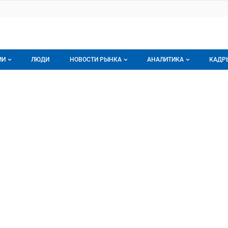
ИИ
ЛЮДИ
НОВОСТИ РЫНКА
АНАЛИТИКА
КАДР
логе компаний
Новости рынка мяса
Все
рика мяса
 мяса, ООО
г компаний
Аналитика рынка яиц
Все
мпания
Подписаться на анали
Обзор рынка мяса