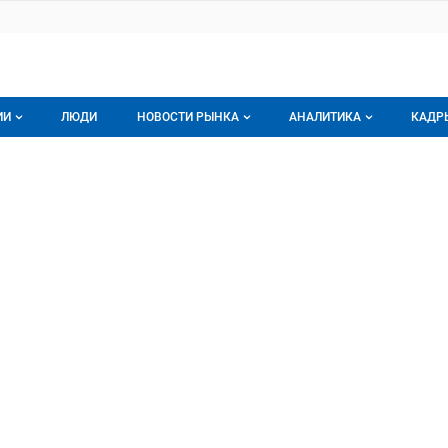
ИИ
ЛЮДИ
НОВОСТИ РЫНКА
АНАЛИТИКА
КАДР
логе компаний
Новости рынка мяса
Все
АДАНРЫБА
НРЫБА, ООО
г компаний
Аналитика рынка яиц
Все
мпания
Подписаться на анали
Обзор рынка мяса