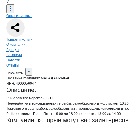
М
Оставить отзыв
Навигация по странице
компании
МА
Товары и услуги
О компании
Бренды
Вакансии
Новости
Отзывы
О компании
МАГАДАНРЫБА
Реквизиты
компании
МАГАДАНРЫБА
Реквизиты:
Название компании:
МАГАДАНРЫБА
ИНН:
4909056047
Описание:
Рыболовство морское (03.11)

Переработка и консервирование рыбы, ракообразных и моллюсков (10.20)
Торговля оптовая рыбой, ракообразными и моллюсками, консервами и пре
Рабочее время: Пон. - Пятн. с 9.00 до 18.00, перерыв с 13.00 до 14.00
Компании, которые могут вас заинтересов