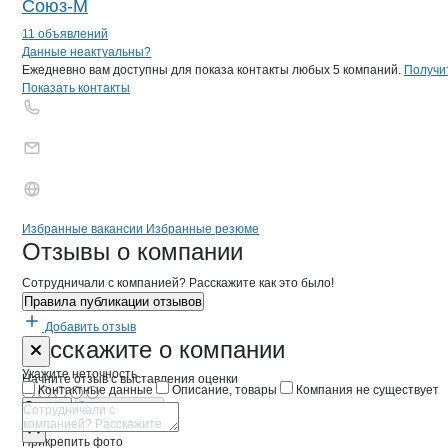
Союз-М
11 объявлений
Контакты
компании
МАГАДАНРЫБА
+7(800)000-00-..
Данные неактуальны?
Ежедневно вам доступны для показа контакты любых 5 компаний.
Получи
Показать контакты
Бренды
Вакансии в
компани
МАГАДАНРЫБА
МАГАДАНРЫБА
Избранные вакансии
Избранные резюме
Новости o
МАГАДАНРЫБА, ООО
МАГАДАНРЫБА
Отзывы
о компании
Сотрудничали с компанией? Расскажите как это было!
Правила публикации отзывов
Добавить отзыв
Форма обратной связи о неточностях 
МАГАДАНРЫ
Расскажите
о компании
Укажите неточность
Начните отзыв с выставления оценки
Контактные данные
Описание, товары
Компания не существует
Отмена
Опубликовать
Прикрепить фото