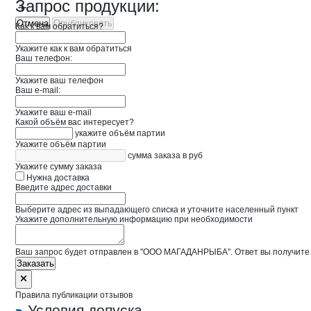
Запрос продукции:
Отмена
Опубликовать
Как к вам обратиться?
Укажите как к вам обратиться
Ваш телефон:
Укажите ваш телефон
Ваш e-mail:
Укажите ваш e-mail
Какой объём вас интересует?
укажите объём партии
Укажите объём партии
сумма заказа в руб
Укажите сумму заказа
Нужна доставка
Введите адрес доставки
Выберите адрес из выпадающего списка и уточните населенный пункт
Укажите дополнительную информацию при необходимости
Ваш запрос будет отправлен в "ООО МАГАДАНРЫБА". Ответ вы получите 
Заказать
Правила публикации отзывов
Условия допуска