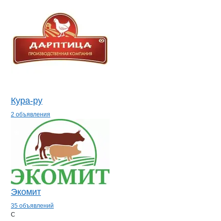
Кура-ру
2 объявления
Экомит
35 объявлений
С