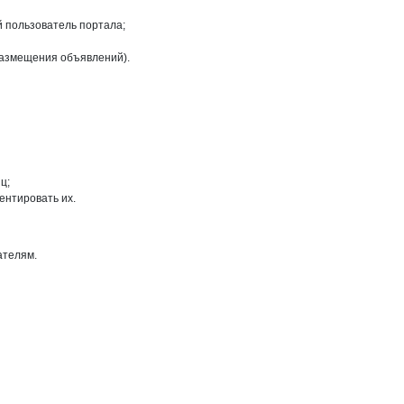
й пользователь портала;
размещения объявлений).
ц;
ентировать их.
ателям.