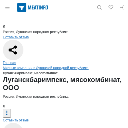
Раздел навигации по сайту meatinfo.ru
Краткая информация о компании
Луга
Страница компании
Луганскб
Страница компании
Луганскбаримпекс, мясокомбинат, ООО
Л
Россия, Луганская народная республика
Оставить отзыв
Навигация по сайту
Главная
Мясные компании в Луганской народной республике
Луганскбаримпекс, мясокомбинат
Основная информация о компании
Луганскбаримпекс, мясокомбинат,
ООО
Россия, Луганская народная республика
Л
Оставить отзыв