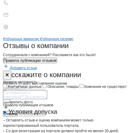
Бренды
Вакансии в
компани
Луганскбаримпекс, мясо
Луганскбаримпекс,
Избранные вакансии
Избранные резюме
Новости o
Луганскбаримпекс, мясок
Луганскбаримпек
Отзывы
о компании
Сотрудничали с компанией? Расскажите как это было!
Правила публикации отзывов
Добавить отзыв
Форма обратной связи о неточностях н
Луганскбарим
Расскажите
о компании
Укажите неточность
Начните отзыв с выставления оценки
Контактные данные
Описание, товары
Компания не существует
Отмена
Опубликовать
Прикрепить фото
Правила публикации отзывов
Условия допуска
Отмена
Опубликовать
– Оставлять отзыв и оценку компаниям может только
зарегистрированный пользователь портала;
– Со дня регистрации на портале должно пройти не менее 30 дней;