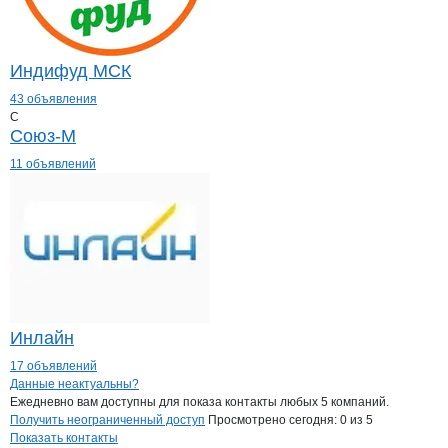
Индифуд МСК
43 объявления
С
Союз-М
11 объявлений
Инлайн
17 объявлений
Контакты
компании
Луганскбаримпек
+7(800)000-00-..
Данные неактуальны?
Ежедневно вам доступны для показа контакты любых 5 компаний.
Получить неограниченный доступ
Просмотрено сегодня:
0
из 5
Показать контакты