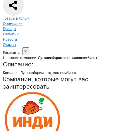
Навигация по странице
компании
Луга
Товары и услуги
О компании
Бренды
Вакансии
Новости
Отзывы
О компании
Луганскбаримпекс, мяс
Реквизиты
компании
Луганскбаримпекс, 
Реквизиты:
Название компании:
Луганскбаримпекс, мясокомбинат
Описание:
Компания Луганскбаримпекс, мясокомбинат
Компании, которые могут вас
заинтересовать