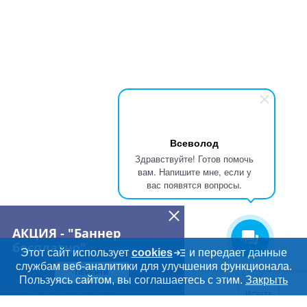
Всеволод
Здравствуйте! Готов помочь
вам. Напишите мне, если у
вас появятся вопросы.
АКЦИЯ - "Баннер
бесплатно"
Этот сайт использует
cookies
и передает данные
службам веб-аналитики для улучшения функционала.
ПЕРЕЙТИ
Дополнительная информация
Пользуясь сайтом, вы соглашаетесь с этим.
Закрыть
Поиск по сайту и ссы
Искать