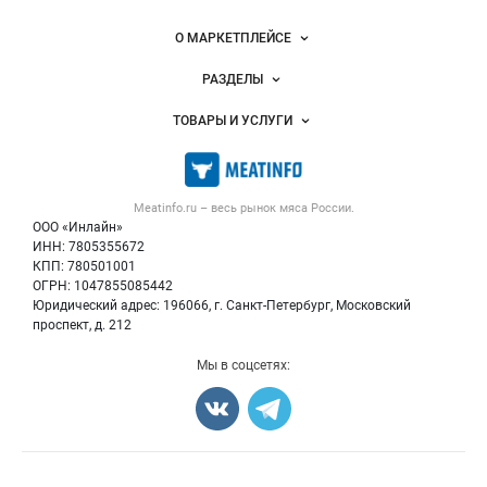
Важные разделы и контакты
Навигация по сайту
О МАРКЕТПЛЕЙСЕ
Новости Meatinfo.ru
РАЗДЕЛЫ
Услуги и цены
Объявления
ТОВАРЫ И УСЛУГИ
Размещение рекламы
Каталог компаний
Мясо, мясопродукты
Публичная оферта
Новости рынка
Скот в живом весе
Контактная информация
Форум
Meatinfo.ru – весь
рынок мяса
России.
Колбасы, сосиски, деликатесы
Политика обработки персональных данных
Энциклопедия
ООО «Инлайн»
Мясные полуфабрикаты
Для СМИ
ИНН: 7805355672
Бренды
КПП: 780501001
Мясные консервы
Мониторинг
ОГРН: 1047855085442
Мясные снеки
Юридический адрес: 196066, г. Санкт-Петербург, Московский
Вакансии
Яйца
проспект, д. 212
Блог
Добавить объявление
Мы в соцсетях:
Карта объявлений
Счетчики, авторское право, логотипы