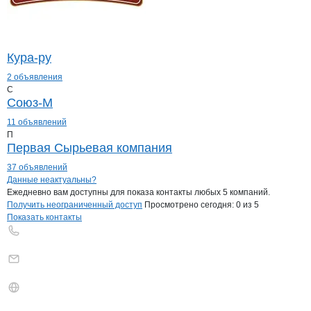
Кура-ру
2 объявления
С
Союз-М
11 объявлений
П
Первая Сырьевая компания
37 объявлений
Контакты
компании
Липецкое ГУП по
+7(800)000-00-..
Данные неактуальны?
Ежедневно вам доступны для показа контакты любых 5 компаний.
Получить неограниченный доступ
Просмотрено сегодня:
0
из 5
Показать контакты