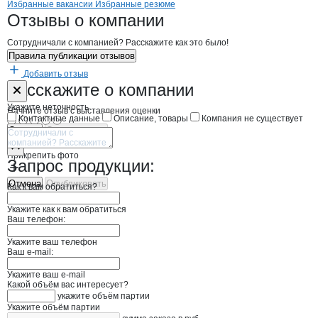
Бренды
Вакансии в
компани
Липецкое ГУП по племен
Липецкое ГУП по пл
Избранные вакансии
Избранные резюме
Новости o
Липецкое ГУП по племенн
Липецкое ГУП по 
Отзывы
о компании
Сотрудничали с компанией? Расскажите как это было!
Правила публикации отзывов
Добавить отзыв
Форма обратной связи о неточностях н
Липецкое ГУП
Расскажите
о компании
Укажите неточность
Начните отзыв с выставления оценки
Контактные данные
Описание, товары
Компания не существует
Отмена
Опубликовать
Прикрепить фото
Запрос продукции:
Отмена
Опубликовать
Как к вам обратиться?
Укажите как к вам обратиться
Ваш телефон:
Укажите ваш телефон
Ваш e-mail:
Укажите ваш e-mail
Какой объём вас интересует?
укажите объём партии
Укажите объём партии