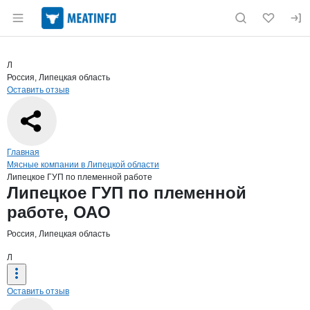
Раздел навигации по сайту meatinfo.ru
Краткая информация о компании
Липе
Страница компании
Липецкое
Страница компании
Липецкое ГУП по племенной работе, ОАО
Л
Россия, Липецкая область
Оставить отзыв
Навигация по сайту
Главная
Мясные компании в Липецкой области
Липецкое ГУП по племенной работе
Основная информация о компании
Липецкое ГУП по племенной
работе, ОАО
Россия, Липецкая область
Л
Оставить отзыв