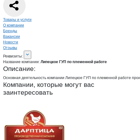
Навигация по странице
компании
Липе
Товары и услуги
О компании
Бренды
Вакансии
Новости
Отзывы
О компании
Липецкое ГУП по племен
Реквизиты
компании
Липецкое ГУП по пле
Реквизиты:
Название компании:
Липецкое ГУП по племенной работе
Описание:
Основная деятельность компании Липецкое ГУП по племенной работе прои
Компании, которые могут вас
заинтересовать