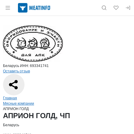
Раздел навигации по сайту meatinfo.ru
Краткая информация о компании
АПР
Страница компании
АПРИОН Г
Страница компании
АПРИОН ГОЛД, ЧП
Беларусь
ИНН: 693341741
Оставить отзыв
Навигация по сайту
Главная
Мясные компании
АПРИОН ГОЛД
Основная информация о компании
АПРИОН ГОЛД, ЧП
Беларусь