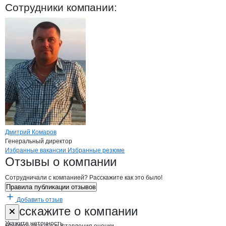
АПРИОН ГОЛД
Сотрудники
компании
:
Дмитрий Комаров
Генеральный директор
Бренды
Вакансии в
компани
АПРИОН ГОЛД
АПРИОН ГОЛД
Избранные вакансии
Избранные резюме
Новости o
АПРИОН ГОЛД, ЧП
АПРИОН ГОЛД
Отзывы
о компании
Сотрудничали с компанией? Расскажите как это было!
Правила публикации отзывов
Добавить отзыв
Форма обратной связи о неточностях н
АПРИОН ГОЛД
Расскажите
о компании
Укажите неточность