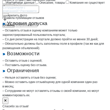
Начните отзыв с выставления оценки
Контактные данные
Описание, товары
Компания не существует
Отмена
Опубликовать
Прикрепить фото
Правила публикации отзывов
Условия допуска
Отмена
Опубликовать
– Оставлять отзыв и оценку компаниям может только
зарегистрированный пользователь портала;
– Со дня регистрации на портале должно пройти не менее 30 дней;
– Обязательно должны быть заполнены поля в профиле (так же как для
размещения объявлений).
Возможности
– Оставить отзыв с оценкой;
– Поставить оценку без отзыва.
Ограничения
– Нельзя оставлять отзыв без оценки;
– Можно оставить один отзыв/оценку для одной компании один раз
в месяц;
– Сотрудники не могут оставлять отзывы о своей компании, но могут
комментировать их.
Спасибо за отзыв!